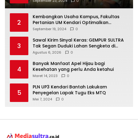
Bantuan Alat Produksi Modern
September 23, 2024
0
Kembangkan Usaha Kampus, Fakultas
2
Pertanian UM Kendari Optimalkan
Laboratorium Lapangan Agribisnis
September 19, 2024
0
Sawal Kirim Sinyal Keras: GEMPUR SULTRA
3
Tak Segan Duduki Lahan Sengketa di
Puuwatu
Agustus 6, 2026
0
Banyak Manfaat Apel Hijau bagi
4
Kesehatan yang perlu Anda ketahui
Maret 14, 2023
0
PLN UP3 Kendari Bantah Lakukam
5
Penyegelan Lapak Tugu Eks MTQ
Mei 7, 2024
0