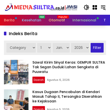
Langsung
ke
konten
Berita
Kesehatan
Otomotif
Internasional
Tek
Indeks Berita
Sawal Kirim Sinyal Keras: GEMPUR SULTRA
Tak Segan Duduki Lahan Sengketa di
Puuwatu
Daerah
Agustus 6, 2026
Kasus Dugaan Pencabulan di Kendari
Masuk Tahap II, Tersangka Diserahkan
ke Kejaksaan
Daerah
Agustus 5, 2026