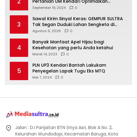
2
Pertanian UM Kendari Optimalkan
Laboratorium Lapangan Agribisnis
September 19, 2024
0
Sawal Kirim Sinyal Keras: GEMPUR SULTRA
3
Tak Segan Duduki Lahan Sengketa di
Puuwatu
Agustus 6, 2026
0
Banyak Manfaat Apel Hijau bagi
4
Kesehatan yang perlu Anda ketahui
Maret 14, 2023
0
PLN UP3 Kendari Bantah Lakukam
5
Penyegelan Lapak Tugu Eks MTQ
Mei 7, 2024
0
Jalan : D.I Panjaitan BTN Griya Asri, Blok A No. 2,
Kelurahan Wundodopi, Kecamatan Baruga, Kota