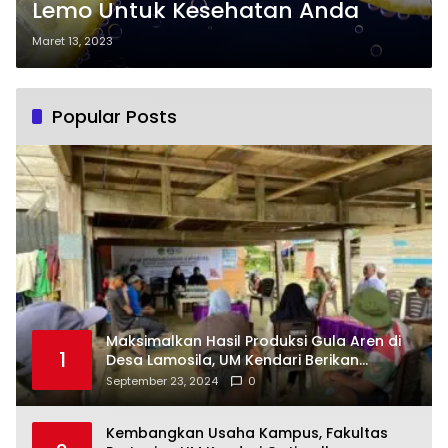
Lemo Untuk Kesehatan Anda
Maret 13, 2023
Popular Posts
Maksimalkan Hasil Produksi Gula Aren di
1
Desa Lamosila, UM Kendari Berikan
Bantuan Alat Produksi Modern
September 23, 2024
0
Kembangkan Usaha Kampus, Fakultas