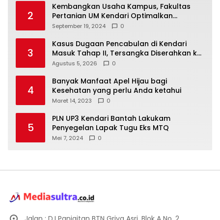
Kembangkan Usaha Kampus, Fakultas
2
Pertanian UM Kendari Optimalkan
Laboratorium Lapangan Agribisnis
September 19, 2024
0
Kasus Dugaan Pencabulan di Kendari
3
Masuk Tahap II, Tersangka Diserahkan ke
Kejaksaan
Agustus 5, 2026
0
Banyak Manfaat Apel Hijau bagi
4
Kesehatan yang perlu Anda ketahui
Maret 14, 2023
0
PLN UP3 Kendari Bantah Lakukam
5
Penyegelan Lapak Tugu Eks MTQ
Mei 7, 2024
0
Jalan : D.I Panjaitan BTN Griya Asri, Blok A No. 2,