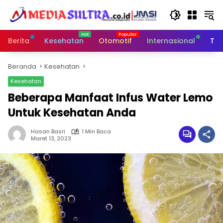
Langsung
ke
konten
Berita
Kesehatan
Otomotif
Internasional
Tek
Beranda
Kesehatan
Kesehatan
Beberapa Manfaat Infus Water Lemo
Untuk Kesehatan Anda
Hasan Basri
1 Min Baca
Maret 13, 2023