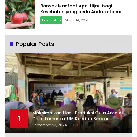
Banyak Manfaat Apel Hijau bagi
Kesehatan yang perlu Anda ketahui
Kesehatan
Maret 14, 2023
Popular Posts
Maksimalkan Hasil Produksi Gula Aren di
1
Desa Lamosila, UM Kendari Berikan
Bantuan Alat Produksi Modern
September 23, 2024
0