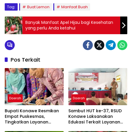
Tag:
Buat Lemon
Manfaat Buah
Banyak Manfaat Apel Hijau bagi Kesehatan
yang perlu Anda ketahui
Pos Terkait
Daerah
Daerah
Bupati Konawe Resmikan
Sambut HUT ke-37, RSUD
Empat Puskesmas,
Konawe Laksanakan
Tingkatkan Layanan
Edukasi Terkait Layanan
Kesehatan
dan Fasilitas Unggulan