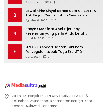
Laboratorium Lapangan Agribisnis
September 19, 2024
0
Sawal Kirim Sinyal Keras: GEMPUR SULTRA
3
Tak Segan Duduki Lahan Sengketa di
Puuwatu
Agustus 6, 2026
0
Banyak Manfaat Apel Hijau bagi
4
Kesehatan yang perlu Anda ketahui
Maret 14, 2023
0
PLN UP3 Kendari Bantah Lakukam
5
Penyegelan Lapak Tugu Eks MTQ
Mei 7, 2024
0
Jalan : D.I Panjaitan BTN Griya Asri, Blok A No. 2,
Kelurahan Wundodopi, Kecamatan Baruga, Kota
Kendari, Sulawesi Tenggara.