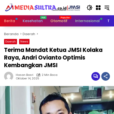
Langsung
ke
konten
Berita
Kesehatan
Otomotif
Internasional
Tek
Beranda
Daerah
Daerah
News
Terima Mandat Ketua JMSI Kolaka
Raya, Andri Ovianto Optimis
Kembangkan JMSI
Hasan Basri
2 Min Baca
Oktober 14, 2025