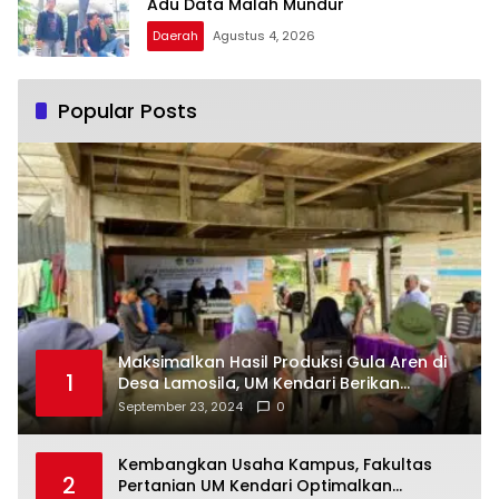
Adu Data Malah Mundur
Daerah
Agustus 4, 2026
Popular Posts
Maksimalkan Hasil Produksi Gula Aren di
1
Desa Lamosila, UM Kendari Berikan
Bantuan Alat Produksi Modern
September 23, 2024
0
Kembangkan Usaha Kampus, Fakultas
2
Pertanian UM Kendari Optimalkan