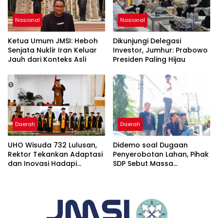
Nasional
Nasional
Ketua Umum JMSI: Heboh
Dikunjungi Delegasi
Senjata Nuklir Iran Keluar
Investor, Jumhur: Prabowo
Jauh dari Konteks Asli
Presiden Paling Hijau
Daerah
Daerah
UHO Wisuda 732 Lulusan,
Didemo soal Dugaan
Rektor Tekankan Adaptasi
Penyerobotan Lahan, Pihak
dan Inovasi Hadapi
SDP Sebut Massa
Tantangan Global
Ditantang Adu Data Malah
Mundur