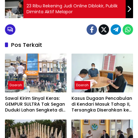
23 Ribu Rekening Judi Online Diblokir, Publik
Diminta Aktif Melapor
Pos Terkait
Daerah
Daerah
Sawal Kirim Sinyal Keras:
Kasus Dugaan Pencabulan
GEMPUR SULTRA Tak Segan
di Kendari Masuk Tahap II,
Duduki Lahan Sengketa di
Tersangka Diserahkan ke
Puuwatu
Kejaksaan