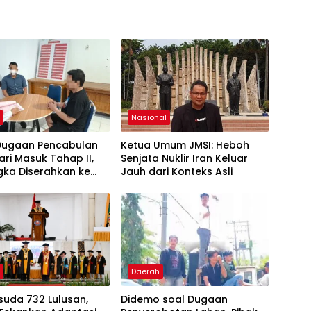
h
Nasional
Dugaan Pencabulan
Ketua Umum JMSI: Heboh
ari Masuk Tahap II,
Senjata Nuklir Iran Keluar
gka Diserahkan ke
Jauh dari Konteks Asli
aan
h
Daerah
suda 732 Lulusan,
Didemo soal Dugaan