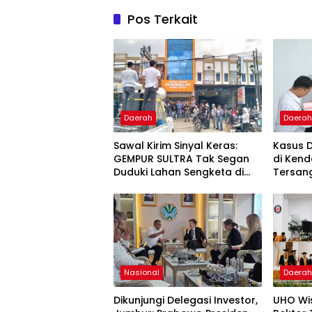
Pos Terkait
Daerah
Daera
Sawal Kirim Sinyal Keras:
Kasus 
GEMPUR SULTRA Tak Segan
di Kend
Duduki Lahan Sengketa di
Tersan
Puuwatu
Kejaks
Nasional
Daera
Dikunjungi Delegasi Investor,
UHO Wi