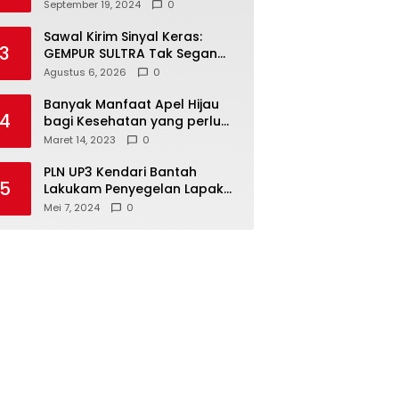
Kendari Optimalkan
September 19, 2024
0
Laboratorium Lapangan
Agribisnis
Sawal Kirim Sinyal Keras:
3
GEMPUR SULTRA Tak Segan
Duduki Lahan Sengketa di
Agustus 6, 2026
0
Puuwatu
Banyak Manfaat Apel Hijau
4
bagi Kesehatan yang perlu
Anda ketahui
Maret 14, 2023
0
PLN UP3 Kendari Bantah
5
Lakukam Penyegelan Lapak
Tugu Eks MTQ
Mei 7, 2024
0