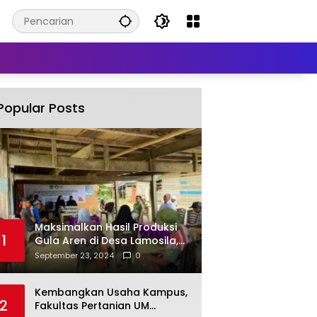
Popular Posts
Maksimalkan Hasil Produksi
1
Gula Aren di Desa Lamosila,
UM Kendari Berikan Bantuan
September 23, 2024
0
Alat Produksi Modern
Kembangkan Usaha Kampus,
2
Fakultas Pertanian UM