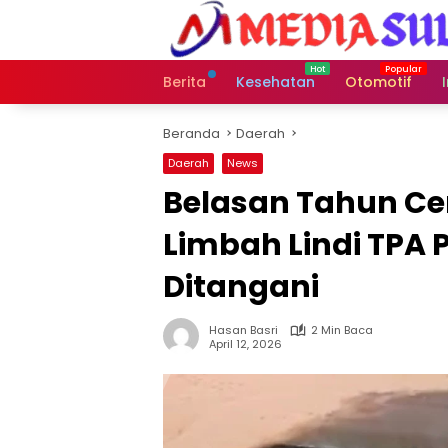
Langsung
ke
konten
Berita
Kesehatan
Otomotif
Beranda
Daerah
Daerah
News
Belasan Tahun Ce
Limbah Lindi TPA
Ditangani
Hasan Basri
2 Min Baca
April 12, 2026