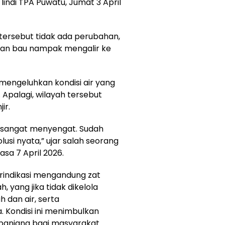
lindi TPA Puwatu, Jumat 3 April
di tersebut tidak ada perubahan,
dan bau nampak mengalir ke
 mengeluhkan kondisi air yang
Apalagi, wilayah tersebut
ir.
a sangat menyengat. Sudah
lusi nyata,” ujar salah seorang
sa 7 April 2026.
terindikasi mengandung zat
 yang jika tidak dikelola
 dan air, serta
Kondisi ini menimbulkan
panjang bagi masyarakat