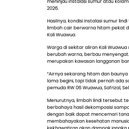
meninjau instalasi sumur atau kolam 
2026.
‎Hasilnya, kondisi instalasi sumur lin
limbah cair berwarna hitam pekat 
Kali Wuawua.
‎Warga di sekitar aliran Kali Wuawua
berubah warna, berbau menyengat. 
merupakan kawasan langganan banj
‎“Airnya sekarang hitam dan bauny
lama begini, tapi tidak pernah ada so
pemuda RW 06 Wuawua, Safrizal, Sela
‎Menurutnya, limbah lindi tersebut 
berbahaya hasil dekomposisi sampah,
dengan baik dapat mencemari tanah
membahayakan kesehatan manusia. 
kekhawatiran akan dampak jangka 