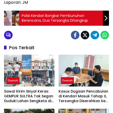
Laporan: JM
Polisi Kendari Bongkar Pembunuhan
Berencana, Dua Tersangka Ditangkap
Pos Terkait
Daerah
Daerah
Sawal Kirim Sinyal Keras:
Kasus Dugaan Pencabulan
GEMPUR SULTRA Tak Segan
di Kendari Masuk Tahap II,
Duduki Lahan Sengketa di
Tersangka Diserahkan ke
Puuwatu
Kejaksaan