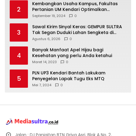
Kembangkan Usaha Kampus, Fakultas
2
Pertanian UM Kendari Optimalkan
Laboratorium Lapangan Agribisnis
September 19, 2024
0
Sawal Kirim Sinyal Keras: GEMPUR SULTRA
3
Tak Segan Duduki Lahan Sengketa di
Puuwatu
Agustus 6, 2026
0
Banyak Manfaat Apel Hijau bagi
4
Kesehatan yang perlu Anda ketahui
Maret 14, 2023
0
PLN UP3 Kendari Bantah Lakukam
5
Penyegelan Lapak Tugu Eks MTQ
Mei 7, 2024
0
Jalan : D.I Panjaitan BTN Griya Asri, Blok A No. 2,