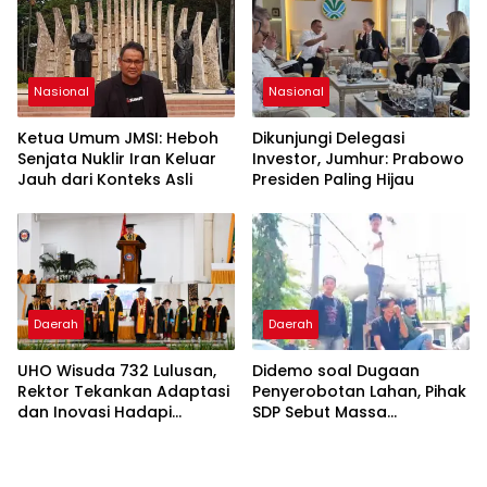
Nasional
Nasional
Ketua Umum JMSI: Heboh
Dikunjungi Delegasi
Senjata Nuklir Iran Keluar
Investor, Jumhur: Prabowo
Jauh dari Konteks Asli
Presiden Paling Hijau
Daerah
Daerah
UHO Wisuda 732 Lulusan,
Didemo soal Dugaan
Rektor Tekankan Adaptasi
Penyerobotan Lahan, Pihak
dan Inovasi Hadapi
SDP Sebut Massa
Tantangan Global
Ditantang Adu Data Malah
Mundur