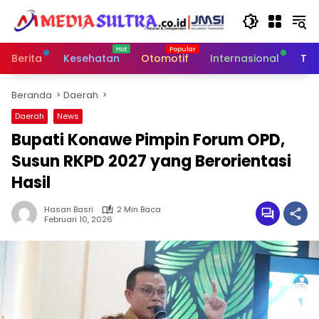
Langsung
ke
konten
Berita
Kesehatan
Otomotif
Internasional
Tek
Beranda
Daerah
Daerah
News
Bupati Konawe Pimpin Forum OPD,
Susun RKPD 2027 yang Berorientasi
Hasil
Hasan Basri
2 Min Baca
Februari 10, 2026