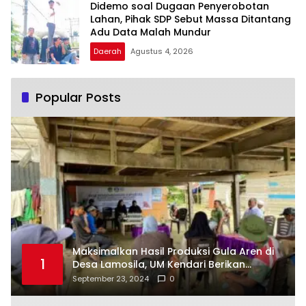
Didemo soal Dugaan Penyerobotan
Lahan, Pihak SDP Sebut Massa Ditantang
Adu Data Malah Mundur
Daerah
Agustus 4, 2026
Popular Posts
Maksimalkan Hasil Produksi Gula Aren di
1
Desa Lamosila, UM Kendari Berikan
Bantuan Alat Produksi Modern
September 23, 2024
0