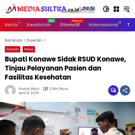
Langsung
ke
konten
Berita
Kesehatan
Otomotif
Internasional
Tek
Beranda
Daerah
Daerah
News
Bupati Konawe Sidak RSUD Konawe,
Tinjau Pelayanan Pasien dan
Fasilitas Kesehatan
Hasan Basri
2 Min Baca
April 8, 2025