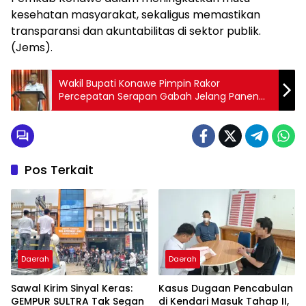
kesehatan masyarakat, sekaligus memastikan
transparansi dan akuntabilitas di sektor publik.
(Jems).
Wakil Bupati Konawe Pimpin Rakor
Percepatan Serapan Gabah Jelang Panen
Raya 2025
Pos Terkait
Daerah
Daerah
Sawal Kirim Sinyal Keras:
Kasus Dugaan Pencabulan
GEMPUR SULTRA Tak Segan
di Kendari Masuk Tahap II,