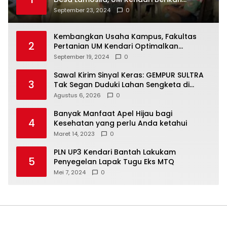
Bantuan Alat Produksi Modern
September 23, 2024
0
Kembangkan Usaha Kampus, Fakultas
2
Pertanian UM Kendari Optimalkan
Laboratorium Lapangan Agribisnis
September 19, 2024
0
Sawal Kirim Sinyal Keras: GEMPUR SULTRA
3
Tak Segan Duduki Lahan Sengketa di
Puuwatu
Agustus 6, 2026
0
Banyak Manfaat Apel Hijau bagi
4
Kesehatan yang perlu Anda ketahui
Maret 14, 2023
0
PLN UP3 Kendari Bantah Lakukam
5
Penyegelan Lapak Tugu Eks MTQ
Mei 7, 2024
0