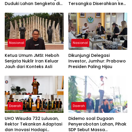
Duduki Lahan Sengketa di
Tersangka Diserahkan ke
Puuwatu
Kejaksaan
Nasional
Nasional
Ketua Umum JMSI: Heboh
Dikunjungi Delegasi
Senjata Nuklir Iran Keluar
Investor, Jumhur: Prabowo
Jauh dari Konteks Asli
Presiden Paling Hijau
Daerah
Daerah
UHO Wisuda 732 Lulusan,
Didemo soal Dugaan
Rektor Tekankan Adaptasi
Penyerobotan Lahan, Pihak
dan Inovasi Hadapi
SDP Sebut Massa