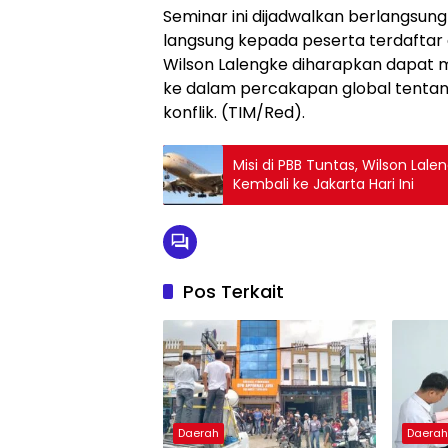
Seminar ini dijadwalkan berlangsung
langsung kepada peserta terdaftar di
Wilson Lalengke diharapkan dapat 
ke dalam percakapan global tentan
konflik. (TIM/Red).
Misi di PBB Tuntas, Wilson Lale
Kembali ke Jakarta Hari Ini
Pos Terkait
Daerah
Daera