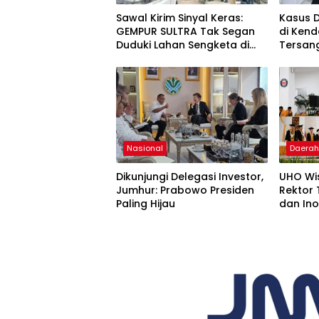
Sawal Kirim Sinyal Keras:
Kasus 
GEMPUR SULTRA Tak Segan
di Kend
Duduki Lahan Sengketa di
Tersan
Puuwatu
Kejaks
Nasional
Daera
Dikunjungi Delegasi Investor,
UHO Wi
Jumhur: Prabowo Presiden
Rektor
Paling Hijau
dan Ino
Tantan