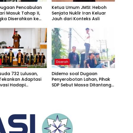
Dugaan Pencabulan
Ketua Umum JMSI: Heboh
ari Masuk Tahap II,
Senjata Nuklir Iran Keluar
gka Diserahkan ke
Jauh dari Konteks Asli
aan
h
Daerah
suda 732 Lulusan,
Didemo soal Dugaan
 Tekankan Adaptasi
Penyerobotan Lahan, Pihak
vasi Hadapi
SDP Sebut Massa Ditantang
gan Global
Adu Data Malah Mundur