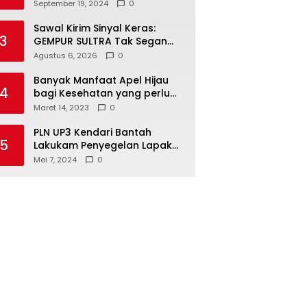
Kendari Optimalkan
September 19, 2024
0
Laboratorium Lapangan
Agribisnis
Sawal Kirim Sinyal Keras:
3
GEMPUR SULTRA Tak Segan
Duduki Lahan Sengketa di
Agustus 6, 2026
0
Puuwatu
Banyak Manfaat Apel Hijau
4
bagi Kesehatan yang perlu
Anda ketahui
Maret 14, 2023
0
PLN UP3 Kendari Bantah
5
Lakukam Penyegelan Lapak
Tugu Eks MTQ
Mei 7, 2024
0