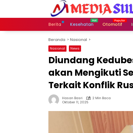
Langsung
ke
konten
Berita
Kesehatan
Otomotif
Beranda
Nasional
Nasional
News
Diundang Kedubes
akan Mengikuti Se
Terkait Konflik R
Hasan Basri
2 Min Baca
Oktober 11, 2025