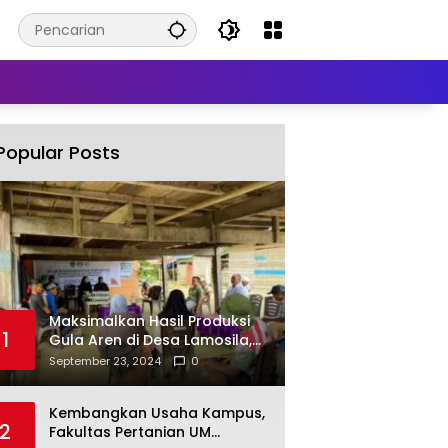
Popular Posts
Maksimalkan Hasil Produksi
1
Gula Aren di Desa Lamosila,
UM Kendari Berikan Bantuan
September 23, 2024
0
Alat Produksi Modern
Kembangkan Usaha Kampus,
2
Fakultas Pertanian UM