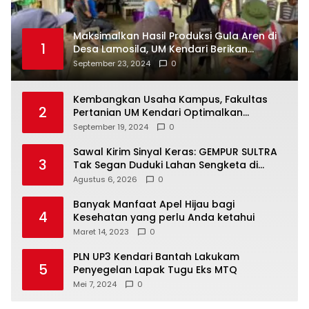
Maksimalkan Hasil Produksi Gula Aren di
1
Desa Lamosila, UM Kendari Berikan
Bantuan Alat Produksi Modern
September 23, 2024
0
Kembangkan Usaha Kampus, Fakultas
2
Pertanian UM Kendari Optimalkan
Laboratorium Lapangan Agribisnis
September 19, 2024
0
Sawal Kirim Sinyal Keras: GEMPUR SULTRA
3
Tak Segan Duduki Lahan Sengketa di
Puuwatu
Agustus 6, 2026
0
Banyak Manfaat Apel Hijau bagi
4
Kesehatan yang perlu Anda ketahui
Maret 14, 2023
0
PLN UP3 Kendari Bantah Lakukam
5
Penyegelan Lapak Tugu Eks MTQ
Mei 7, 2024
0