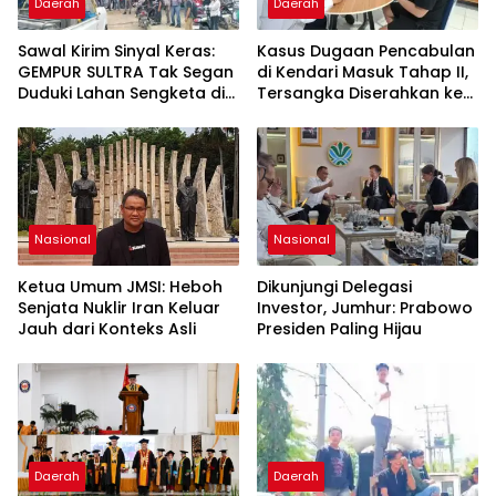
Daerah
Daerah
Sawal Kirim Sinyal Keras:
Kasus Dugaan Pencabulan
GEMPUR SULTRA Tak Segan
di Kendari Masuk Tahap II,
Duduki Lahan Sengketa di
Tersangka Diserahkan ke
Puuwatu
Kejaksaan
Nasional
Nasional
Ketua Umum JMSI: Heboh
Dikunjungi Delegasi
Senjata Nuklir Iran Keluar
Investor, Jumhur: Prabowo
Jauh dari Konteks Asli
Presiden Paling Hijau
Daerah
Daerah