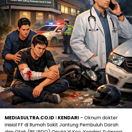
MEDIASULTRA.CO.ID
I
KENDARI
– Oknum dokter
inisial FF di Rumah Sakit Jantung Pembuluh Darah
dan Otak (RSJPDO) Oputa Yi Koo, Kendari, Sulawesi