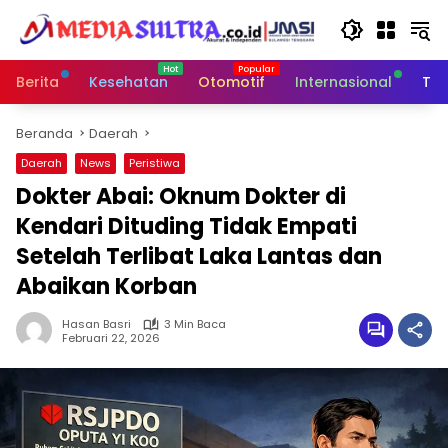
Langsung
ke
konten
Berita
Kesehatan
Otomotif
Internasional
Tek
Beranda
Daerah
Daerah
News
Peristiwa
Dokter Abai: Oknum Dokter di
Kendari Dituding Tidak Empati
Setelah Terlibat Laka Lantas dan
Abaikan Korban
Hasan Basri
3 Min Baca
Februari 22, 2026