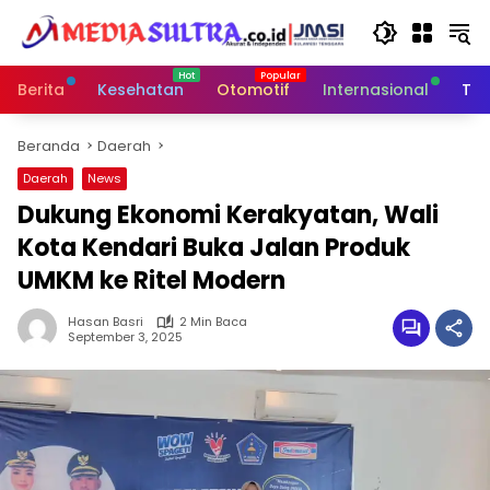
Langsung
ke
konten
Berita
Kesehatan
Otomotif
Internasional
Tek
Beranda
Daerah
Daerah
News
Dukung Ekonomi Kerakyatan, Wali
Kota Kendari Buka Jalan Produk
UMKM ke Ritel Modern
Hasan Basri
2 Min Baca
September 3, 2025