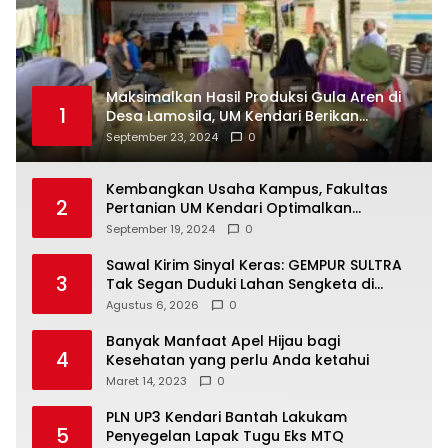
Maksimalkan Hasil Produksi Gula Aren di
1
Desa Lamosila, UM Kendari Berikan
Bantuan Alat Produksi Modern
September 23, 2024
0
Kembangkan Usaha Kampus, Fakultas
2
Pertanian UM Kendari Optimalkan
Laboratorium Lapangan Agribisnis
September 19, 2024
0
Sawal Kirim Sinyal Keras: GEMPUR SULTRA
3
Tak Segan Duduki Lahan Sengketa di
Puuwatu
Agustus 6, 2026
0
Banyak Manfaat Apel Hijau bagi
4
Kesehatan yang perlu Anda ketahui
Maret 14, 2023
0
PLN UP3 Kendari Bantah Lakukam
5
Penyegelan Lapak Tugu Eks MTQ