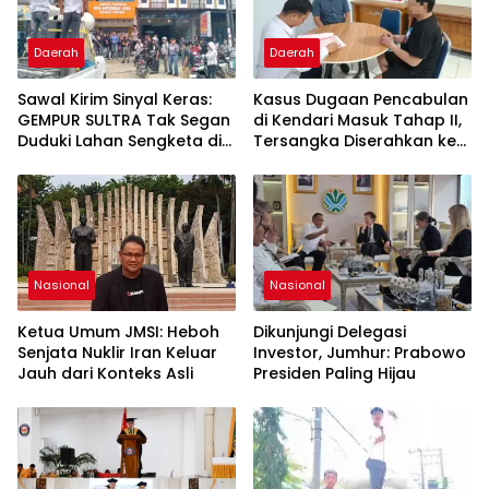
Daerah
Daerah
Sawal Kirim Sinyal Keras:
Kasus Dugaan Pencabulan
GEMPUR SULTRA Tak Segan
di Kendari Masuk Tahap II,
Duduki Lahan Sengketa di
Tersangka Diserahkan ke
Puuwatu
Kejaksaan
Nasional
Nasional
Ketua Umum JMSI: Heboh
Dikunjungi Delegasi
Senjata Nuklir Iran Keluar
Investor, Jumhur: Prabowo
Jauh dari Konteks Asli
Presiden Paling Hijau