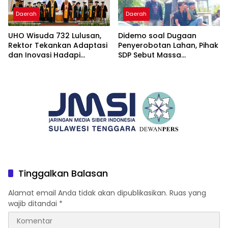
Daerah
Daerah
UHO Wisuda 732 Lulusan,
Didemo soal Dugaan
Rektor Tekankan Adaptasi
Penyerobotan Lahan, Pihak
dan Inovasi Hadapi
SDP Sebut Massa
Tantangan Global
Ditantang Adu Data Malah
Mundur
Tinggalkan Balasan
Alamat email Anda tidak akan dipublikasikan.
Ruas yang
wajib ditandai
*