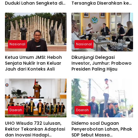
Duduki Lahan Sengketa di
Tersangka Diserahkan ke
Puuwatu
Kejaksaan
Nasional
Nasional
Ketua Umum JMSI: Heboh
Dikunjungi Delegasi
Senjata Nuklir Iran Keluar
Investor, Jumhur: Prabowo
Jauh dari Konteks Asli
Presiden Paling Hijau
Daerah
Daerah
UHO Wisuda 732 Lulusan,
Didemo soal Dugaan
Rektor Tekankan Adaptasi
Penyerobotan Lahan, Pihak
dan Inovasi Hadapi
SDP Sebut Massa