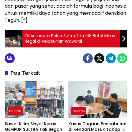
dan pasar yang sehat adalah formula bagi Indonesia
untuk memiliki daya tahan yang memadai,” demikian
Teguh. [*].
Ditsamapta Polda Sultra Sita 168 Botol Miras
Ilegal di Pelabuhan Wawonii
Pos Terkait
Daerah
Daerah
Sawal Kirim Sinyal Keras:
Kasus Dugaan Pencabulan
GEMPUR SULTRA Tak Segan
di Kendari Masuk Tahap II,