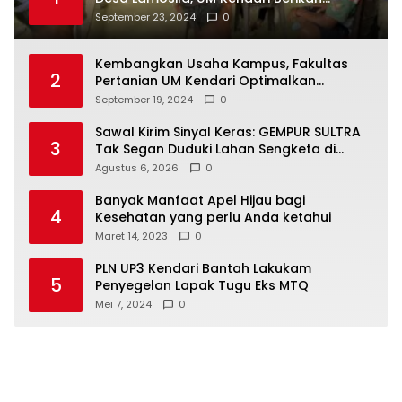
Bantuan Alat Produksi Modern
September 23, 2024
0
Kembangkan Usaha Kampus, Fakultas
2
Pertanian UM Kendari Optimalkan
Laboratorium Lapangan Agribisnis
September 19, 2024
0
Sawal Kirim Sinyal Keras: GEMPUR SULTRA
3
Tak Segan Duduki Lahan Sengketa di
Puuwatu
Agustus 6, 2026
0
Banyak Manfaat Apel Hijau bagi
4
Kesehatan yang perlu Anda ketahui
Maret 14, 2023
0
PLN UP3 Kendari Bantah Lakukam
5
Penyegelan Lapak Tugu Eks MTQ
Mei 7, 2024
0