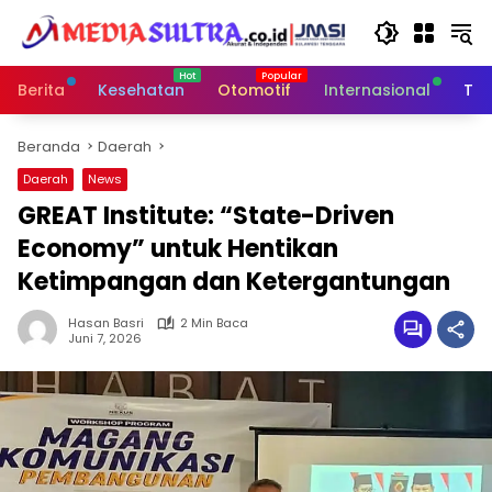
Langsung
ke
konten
Berita
Kesehatan
Otomotif
Internasional
Tek
Beranda
Daerah
Daerah
News
GREAT Institute: “State-Driven
Economy” untuk Hentikan
Ketimpangan dan Ketergantungan
Hasan Basri
2 Min Baca
Juni 7, 2026