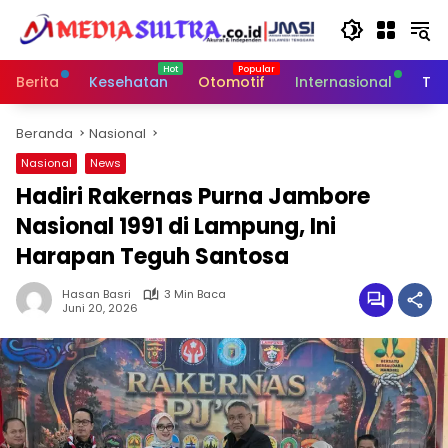
Langsung
ke
konten
Berita
Kesehatan
Otomotif
Internasional
Tek
Beranda
Nasional
Nasional
News
Hadiri Rakernas Purna Jambore
Nasional 1991 di Lampung, Ini
Harapan Teguh Santosa
Hasan Basri
3 Min Baca
Juni 20, 2026