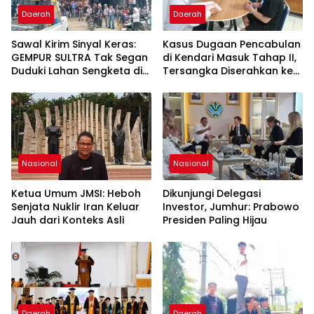
Daerah
Daerah
Sawal Kirim Sinyal Keras:
Kasus Dugaan Pencabulan
GEMPUR SULTRA Tak Segan
di Kendari Masuk Tahap II,
Duduki Lahan Sengketa di
Tersangka Diserahkan ke
Puuwatu
Kejaksaan
Nasional
Nasional
Ketua Umum JMSI: Heboh
Dikunjungi Delegasi
Senjata Nuklir Iran Keluar
Investor, Jumhur: Prabowo
Jauh dari Konteks Asli
Presiden Paling Hijau
Daerah
Daerah