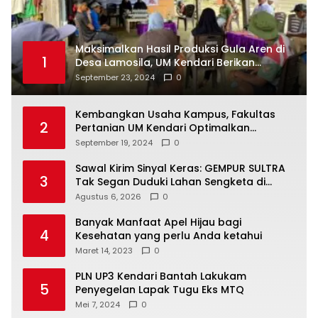
Maksimalkan Hasil Produksi Gula Aren di
1
Desa Lamosila, UM Kendari Berikan
Bantuan Alat Produksi Modern
September 23, 2024
0
Kembangkan Usaha Kampus, Fakultas
2
Pertanian UM Kendari Optimalkan
Laboratorium Lapangan Agribisnis
September 19, 2024
0
Sawal Kirim Sinyal Keras: GEMPUR SULTRA
3
Tak Segan Duduki Lahan Sengketa di
Puuwatu
Agustus 6, 2026
0
Banyak Manfaat Apel Hijau bagi
4
Kesehatan yang perlu Anda ketahui
Maret 14, 2023
0
PLN UP3 Kendari Bantah Lakukam
5
Penyegelan Lapak Tugu Eks MTQ
Mei 7, 2024
0