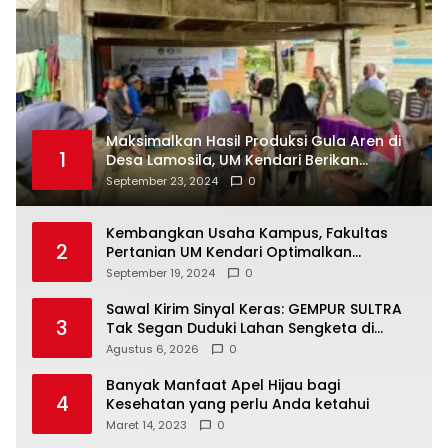
Maksimalkan Hasil Produksi Gula Aren di
1
Desa Lamosila, UM Kendari Berikan
Bantuan Alat Produksi Modern
September 23, 2024
0
Kembangkan Usaha Kampus, Fakultas
2
Pertanian UM Kendari Optimalkan
Laboratorium Lapangan Agribisnis
September 19, 2024
0
Sawal Kirim Sinyal Keras: GEMPUR SULTRA
3
Tak Segan Duduki Lahan Sengketa di
Puuwatu
Agustus 6, 2026
0
Banyak Manfaat Apel Hijau bagi
4
Kesehatan yang perlu Anda ketahui
Maret 14, 2023
0