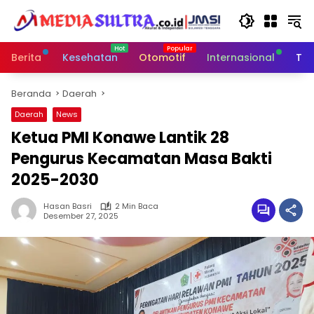
Langsung
ke
konten
Berita
Kesehatan
Otomotif
Internasional
Tek
Beranda
Daerah
Daerah
News
Ketua PMI Konawe Lantik 28
Pengurus Kecamatan Masa Bakti
2025-2030
Hasan Basri
2 Min Baca
Desember 27, 2025