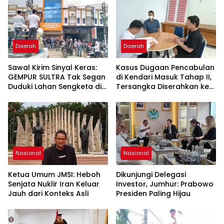
Daerah
Daerah
Sawal Kirim Sinyal Keras:
Kasus Dugaan Pencabulan
GEMPUR SULTRA Tak Segan
di Kendari Masuk Tahap II,
Duduki Lahan Sengketa di
Tersangka Diserahkan ke
Puuwatu
Kejaksaan
Nasional
Nasional
Ketua Umum JMSI: Heboh
Dikunjungi Delegasi
Senjata Nuklir Iran Keluar
Investor, Jumhur: Prabowo
Jauh dari Konteks Asli
Presiden Paling Hijau