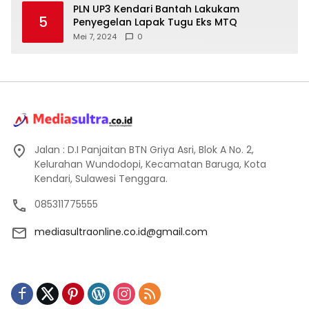
PLN UP3 Kendari Bantah Lakukam
5
Penyegelan Lapak Tugu Eks MTQ
Mei 7, 2024
0
Jalan : D.I Panjaitan BTN Griya Asri, Blok A No. 2,
Kelurahan Wundodopi, Kecamatan Baruga, Kota
Kendari, Sulawesi Tenggara.
085311775555
mediasultraonline.co.id@gmail.com