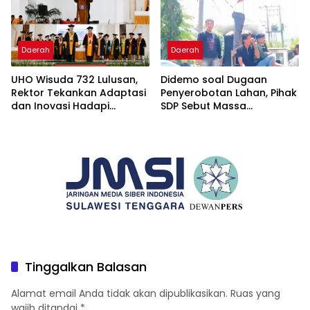
Daerah
Daerah
UHO Wisuda 732 Lulusan,
Didemo soal Dugaan
Rektor Tekankan Adaptasi
Penyerobotan Lahan, Pihak
dan Inovasi Hadapi
SDP Sebut Massa
Tantangan Global
Ditantang Adu Data Malah
Mundur
Tinggalkan Balasan
Alamat email Anda tidak akan dipublikasikan.
Ruas yang
wajib ditandai
*