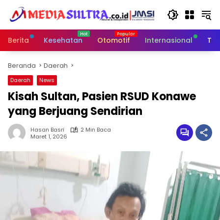
Langsung
ke
konten
Berita
Kesehatan
Otomotif
Internasional
Tek
Beranda
Daerah
Daerah
News
Kisah Sultan, Pasien RSUD Konawe
yang Berjuang Sendirian
Hasan Basri
2 Min Baca
Maret 1, 2026