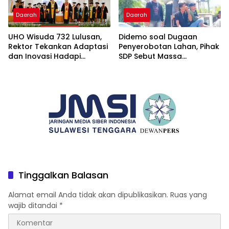
Daerah
Daerah
UHO Wisuda 732 Lulusan,
Didemo soal Dugaan
Rektor Tekankan Adaptasi
Penyerobotan Lahan, Pihak
dan Inovasi Hadapi
SDP Sebut Massa
Tantangan Global
Ditantang Adu Data Malah
Mundur
Tinggalkan Balasan
Alamat email Anda tidak akan dipublikasikan.
Ruas yang
wajib ditandai
*