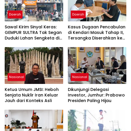
Daerah
Daerah
Sawal Kirim Sinyal Keras:
Kasus Dugaan Pencabulan
GEMPUR SULTRA Tak Segan
di Kendari Masuk Tahap II,
Duduki Lahan Sengketa di
Tersangka Diserahkan ke
Puuwatu
Kejaksaan
Nasional
Nasional
Ketua Umum JMSI: Heboh
Dikunjungi Delegasi
Senjata Nuklir Iran Keluar
Investor, Jumhur: Prabowo
Jauh dari Konteks Asli
Presiden Paling Hijau