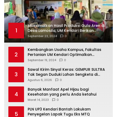
Maksimalkan Hasil Produksi Gula Aren di
1
Desa Lamosila, UM Kendari Berikan
Bantuan Alat Produksi Modern
September 23, 2024
0
Kembangkan Usaha Kampus, Fakultas
2
Pertanian UM Kendari Optimalkan
Laboratorium Lapangan Agribisnis
September 19, 2024
0
Sawal Kirim Sinyal Keras: GEMPUR SULTRA
3
Tak Segan Duduki Lahan Sengketa di
Puuwatu
Agustus 6, 2026
0
Banyak Manfaat Apel Hijau bagi
4
Kesehatan yang perlu Anda ketahui
Maret 14, 2023
0
PLN UP3 Kendari Bantah Lakukam
5
Penyegelan Lapak Tugu Eks MTQ