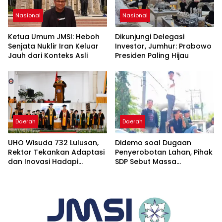
Nasional
Nasional
Ketua Umum JMSI: Heboh
Dikunjungi Delegasi
Senjata Nuklir Iran Keluar
Investor, Jumhur: Prabowo
Jauh dari Konteks Asli
Presiden Paling Hijau
Daerah
Daerah
UHO Wisuda 732 Lulusan,
Didemo soal Dugaan
Rektor Tekankan Adaptasi
Penyerobotan Lahan, Pihak
dan Inovasi Hadapi
SDP Sebut Massa
Tantangan Global
Ditantang Adu Data Malah
Mundur