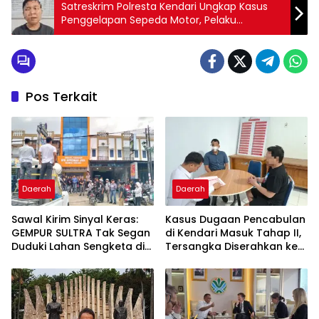
Satreskrim Polresta Kendari Ungkap Kasus
Penggelapan Sepeda Motor, Pelaku
Ditangkap di Mandonga
Pos Terkait
Daerah
Daerah
Sawal Kirim Sinyal Keras:
Kasus Dugaan Pencabulan
GEMPUR SULTRA Tak Segan
di Kendari Masuk Tahap II,
Duduki Lahan Sengketa di
Tersangka Diserahkan ke
Puuwatu
Kejaksaan