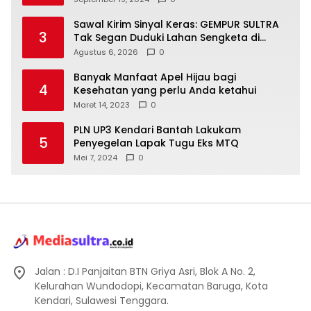
Sawal Kirim Sinyal Keras: GEMPUR SULTRA
3
Tak Segan Duduki Lahan Sengketa di
Puuwatu
Agustus 6, 2026
0
Banyak Manfaat Apel Hijau bagi
4
Kesehatan yang perlu Anda ketahui
Maret 14, 2023
0
PLN UP3 Kendari Bantah Lakukam
5
Penyegelan Lapak Tugu Eks MTQ
Mei 7, 2024
0
Jalan : D.I Panjaitan BTN Griya Asri, Blok A No. 2,
Kelurahan Wundodopi, Kecamatan Baruga, Kota
Kendari, Sulawesi Tenggara.