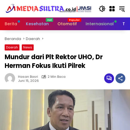
Langsung
ke
konten
Berita
Kesehatan
Otomotif
Internasional
Tek
Beranda
Daerah
Daerah
News
Mundur dari Plt Rektor UHO, Dr
Herman Fokus Ikuti Pilrek
Hasan Basri
2 Min Baca
Juni 15, 2026