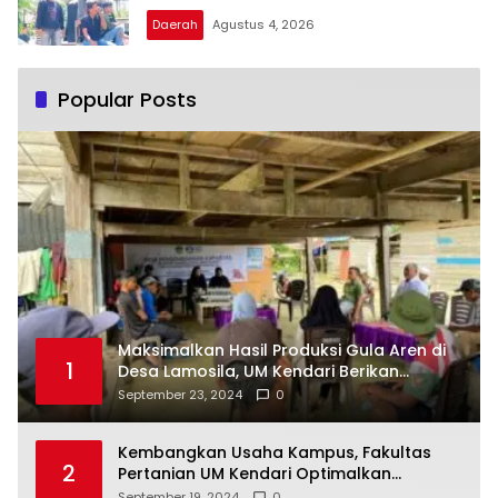
Daerah
Agustus 4, 2026
Popular Posts
Maksimalkan Hasil Produksi Gula Aren di
1
Desa Lamosila, UM Kendari Berikan
Bantuan Alat Produksi Modern
September 23, 2024
0
Kembangkan Usaha Kampus, Fakultas
2
Pertanian UM Kendari Optimalkan
Laboratorium Lapangan Agribisnis
September 19, 2024
0