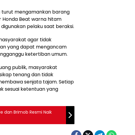
si turut mengamankan barang
or Honda Beat warna hitam
 digunakan pelaku saat beraksi.
asyarakat agar tidak
akan yang dapat mengancam
engganggu ketertiban umum.
uang publik, masyarakat
ikap tenang dan tidak
embawa senjata tajam. Setiap
k sesuai ketentuan yang
are dan Brimob Resmi Naik