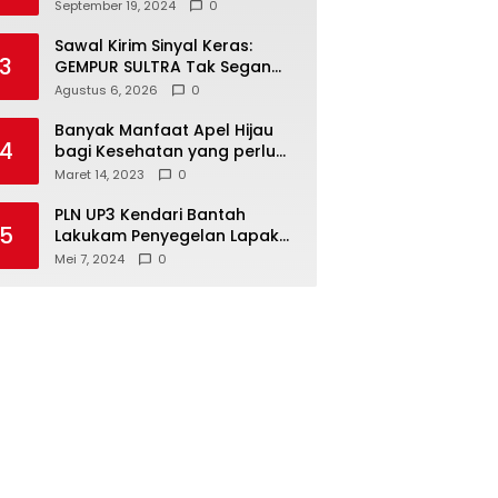
Kendari Optimalkan
September 19, 2024
0
Laboratorium Lapangan
Agribisnis
Sawal Kirim Sinyal Keras:
3
GEMPUR SULTRA Tak Segan
Duduki Lahan Sengketa di
Agustus 6, 2026
0
Puuwatu
Banyak Manfaat Apel Hijau
4
bagi Kesehatan yang perlu
Anda ketahui
Maret 14, 2023
0
PLN UP3 Kendari Bantah
5
Lakukam Penyegelan Lapak
Tugu Eks MTQ
Mei 7, 2024
0