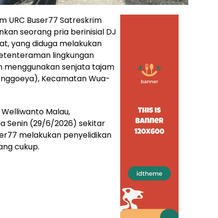
im URC Buser77 Satreskrim
kan seorang pria berinisial DJ
at, yang diduga melakukan
ketenteraman lingkungan
menggunakan senjata tajam
(Bonggoeya), Kecamatan Wua-
 Welliwanto Malau,
 Senin (29/6/2026) sekitar
user77 melakukan penyelidikan
ang cukup.