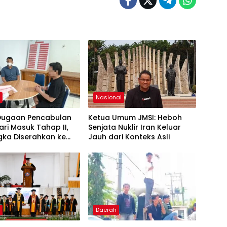
h
Nasional
Dugaan Pencabulan
Ketua Umum JMSI: Heboh
ari Masuk Tahap II,
Senjata Nuklir Iran Keluar
gka Diserahkan ke
Jauh dari Konteks Asli
aan
h
Daerah