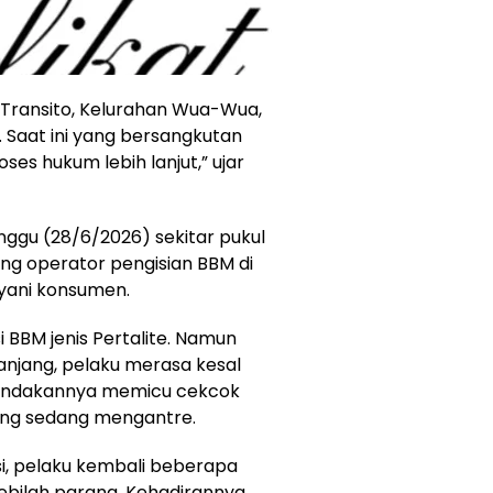
n Transito, Kelurahan Wua-Wua,
Saat ini yang bersangkutan
ses hukum lebih lanjut,” ujar
nggu (28/6/2026) sekitar pukul
rang operator pengisian BBM di
yani konsumen.
i BBM jenis Pertalite. Namun
njang, pelaku merasa kesal
. Tindakannya memicu cekcok
ng sedang mengantre.
i, pelaku kembali beberapa
bilah parang. Kehadirannya