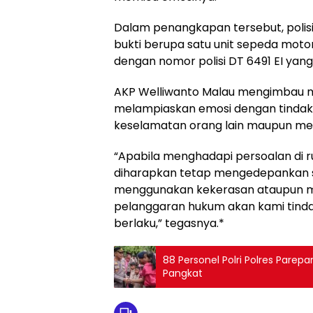
Dalam penangkapan tersebut, poli
bukti berupa satu unit sepeda mot
dengan nomor polisi DT 6491 EI yang
AKP Welliwanto Malau mengimbau m
melampiaskan emosi dengan tind
keselamatan orang lain maupun m
“Apabila menghadapi persoalan di r
diharapkan tetap mengedepankan s
menggunakan kekerasan ataupun m
pelanggaran hukum akan kami tinda
berlaku,” tegasnya.*
88 Personel Polri Polres Parep
Pangkat