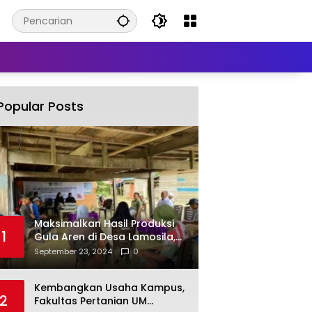
Popular Posts
Maksimalkan Hasil Produksi
1
Gula Aren di Desa Lamosila,
UM Kendari Berikan Bantuan
September 23, 2024
0
Alat Produksi Modern
Kembangkan Usaha Kampus,
2
Fakultas Pertanian UM