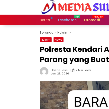
Langsung
ke
konten
Berita
Kesehatan
Otomotif
Beranda
Hukrim
Hukrim
News
Polresta Kendari
Parang yang Buat
Hasan Basri
2 Min Baca
Juni 29, 2026