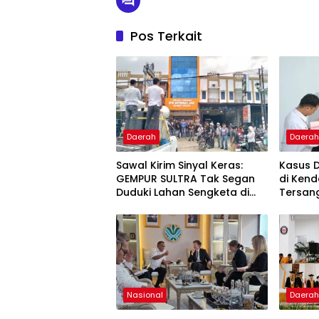
Pos Terkait
Daerah
Daera
Sawal Kirim Sinyal Keras:
Kasus 
GEMPUR SULTRA Tak Segan
di Kend
Duduki Lahan Sengketa di
Tersan
Puuwatu
Kejaks
Nasional
Daera