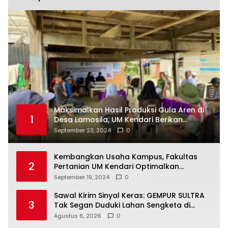
Maksimalkan Hasil Produksi Gula Aren di
1
Desa Lamosila, UM Kendari Berikan
Bantuan Alat Produksi Modern
September 23, 2024
0
Kembangkan Usaha Kampus, Fakultas
2
Pertanian UM Kendari Optimalkan
Laboratorium Lapangan Agribisnis
September 19, 2024
0
Sawal Kirim Sinyal Keras: GEMPUR SULTRA
3
Tak Segan Duduki Lahan Sengketa di
Puuwatu
Agustus 6, 2026
0