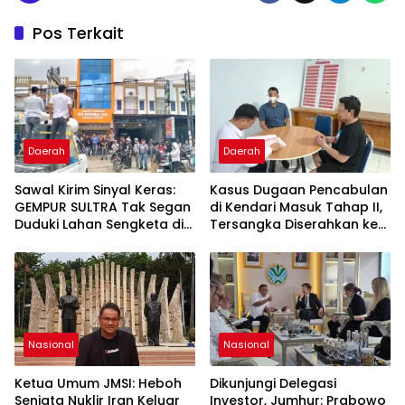
Pos Terkait
Daerah
Daerah
Sawal Kirim Sinyal Keras:
Kasus Dugaan Pencabulan
GEMPUR SULTRA Tak Segan
di Kendari Masuk Tahap II,
Duduki Lahan Sengketa di
Tersangka Diserahkan ke
Puuwatu
Kejaksaan
Nasional
Nasional
Ketua Umum JMSI: Heboh
Dikunjungi Delegasi
Senjata Nuklir Iran Keluar
Investor, Jumhur: Prabowo