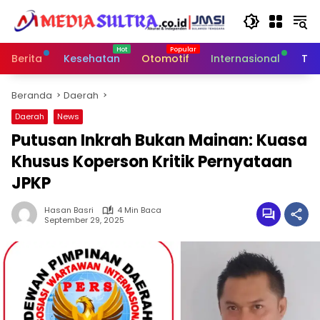
Langsung
ke
konten
Berita
Kesehatan
Otomotif
Internasional
Tek
Beranda
Daerah
Daerah
News
Putusan Inkrah Bukan Mainan: Kuasa
Khusus Koperson Kritik Pernyataan
JPKP
Hasan Basri
4 Min Baca
September 29, 2025