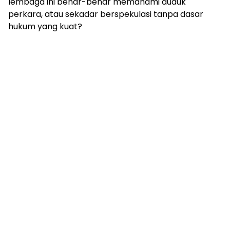
lembaga ini benar-benar memahami duduk
perkara, atau sekadar berspekulasi tanpa dasar
hukum yang kuat?