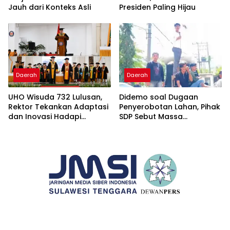
Jauh dari Konteks Asli
Presiden Paling Hijau
Daerah
Daerah
UHO Wisuda 732 Lulusan,
Didemo soal Dugaan
Rektor Tekankan Adaptasi
Penyerobotan Lahan, Pihak
dan Inovasi Hadapi
SDP Sebut Massa
Tantangan Global
Ditantang Adu Data Malah
Mundur