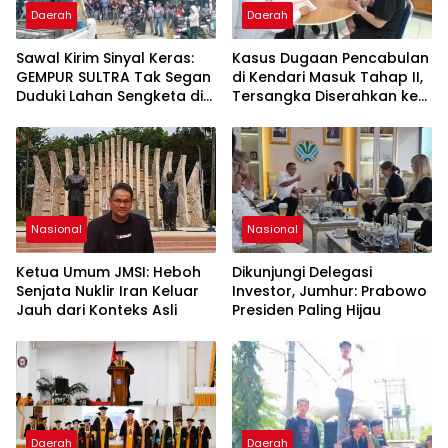
Daerah
Daerah
Sawal Kirim Sinyal Keras:
Kasus Dugaan Pencabulan
GEMPUR SULTRA Tak Segan
di Kendari Masuk Tahap II,
Duduki Lahan Sengketa di
Tersangka Diserahkan ke
Puuwatu
Kejaksaan
Nasional
Nasional
Ketua Umum JMSI: Heboh
Dikunjungi Delegasi
Senjata Nuklir Iran Keluar
Investor, Jumhur: Prabowo
Jauh dari Konteks Asli
Presiden Paling Hijau
Daerah
Daerah