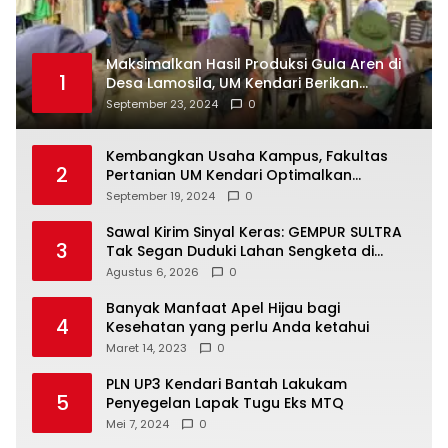
Maksimalkan Hasil Produksi Gula Aren di
1
Desa Lamosila, UM Kendari Berikan
Bantuan Alat Produksi Modern
September 23, 2024
0
Kembangkan Usaha Kampus, Fakultas
2
Pertanian UM Kendari Optimalkan
Laboratorium Lapangan Agribisnis
September 19, 2024
0
Sawal Kirim Sinyal Keras: GEMPUR SULTRA
3
Tak Segan Duduki Lahan Sengketa di
Puuwatu
Agustus 6, 2026
0
Banyak Manfaat Apel Hijau bagi
4
Kesehatan yang perlu Anda ketahui
Maret 14, 2023
0
PLN UP3 Kendari Bantah Lakukam
5
Penyegelan Lapak Tugu Eks MTQ
Mei 7, 2024
0