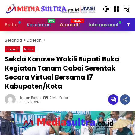
Langsung
ke
konten
Berita
Kesehatan
Otomotif
Internasional
Tek
Beranda
Daerah
Daerah
News
Sekda Konawe Wakili Bupati Buka
Kegiatan Tanam Cabai Serentak
Secara Virtual Bersama 17
Kabupaten/Kota
Hasan Basri
2 Min Baca
Juli 16, 2025