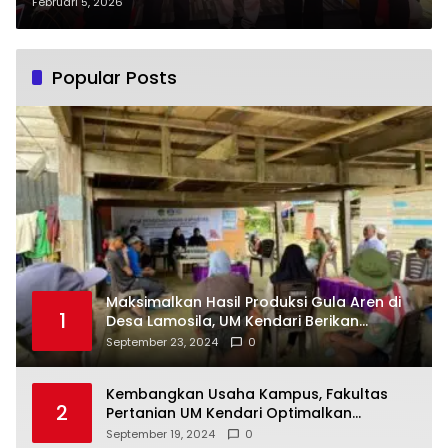
Program Sejuta Rumah di Kendari
Februari 5, 2026
Popular Posts
Maksimalkan Hasil Produksi Gula Aren di
1
Desa Lamosila, UM Kendari Berikan
Bantuan Alat Produksi Modern
September 23, 2024
0
Kembangkan Usaha Kampus, Fakultas
2
Pertanian UM Kendari Optimalkan
Laboratorium Lapangan Agribisnis
September 19, 2024
0