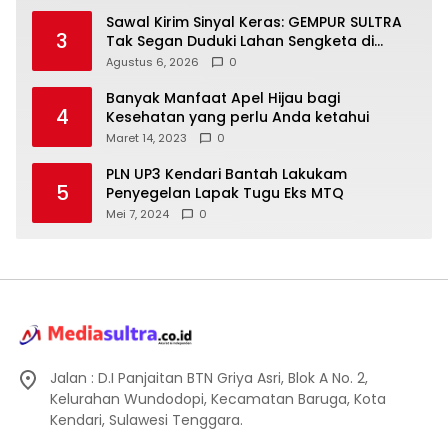
Sawal Kirim Sinyal Keras: GEMPUR SULTRA
3
Tak Segan Duduki Lahan Sengketa di
Puuwatu
Agustus 6, 2026
0
Banyak Manfaat Apel Hijau bagi
4
Kesehatan yang perlu Anda ketahui
Maret 14, 2023
0
PLN UP3 Kendari Bantah Lakukam
5
Penyegelan Lapak Tugu Eks MTQ
Mei 7, 2024
0
Jalan : D.I Panjaitan BTN Griya Asri, Blok A No. 2,
Kelurahan Wundodopi, Kecamatan Baruga, Kota
Kendari, Sulawesi Tenggara.