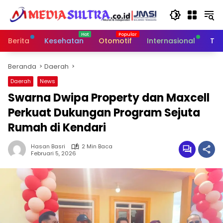
Langsung
ke
konten
Berita
Kesehatan
Otomotif
Internasional
Tek
Beranda
Daerah
Daerah
News
Swarna Dwipa Property dan Maxcell
Perkuat Dukungan Program Sejuta
Rumah di Kendari
Hasan Basri
2 Min Baca
Februari 5, 2026