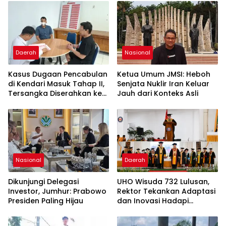
Daerah
Nasional
Kasus Dugaan Pencabulan
Ketua Umum JMSI: Heboh
di Kendari Masuk Tahap II,
Senjata Nuklir Iran Keluar
Tersangka Diserahkan ke
Jauh dari Konteks Asli
Kejaksaan
Nasional
Daerah
Dikunjungi Delegasi
UHO Wisuda 732 Lulusan,
Investor, Jumhur: Prabowo
Rektor Tekankan Adaptasi
Presiden Paling Hijau
dan Inovasi Hadapi
Tantangan Global