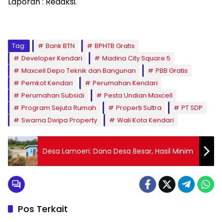
Laporan : Redaksi.
Tag:
Bank BTN
BPHTB Gratis
Developer Kendari
Madina City Square 5
Maxcell Depo Teknik dan Bangunan
PBB Gratis
Pemkot Kendari
Perumahan Kendari
Perumahan Subsidi
Pesta Undian Maxcell
Program Sejuta Rumah
Properti Sultra
PT SDP
Swarna Dwipa Property
Wali Kota Kendari
Desa Lamoeri: Dana Desa Besar, Hasil Minim
Pos Terkait