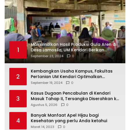
Maksimalkan Hasil Produksi Gula Aren di
1
Desa Lamosila, UM Kendari Berikan
Bantuan Alat Produksi Modern
September 23, 2024
0
Kembangkan Usaha Kampus, Fakultas
2
Pertanian UM Kendari Optimalkan
Laboratorium Lapangan Agribisnis
September 19, 2024
0
Kasus Dugaan Pencabulan di Kendari
3
Masuk Tahap II, Tersangka Diserahkan ke
Kejaksaan
Agustus 5, 2026
0
Banyak Manfaat Apel Hijau bagi
4
Kesehatan yang perlu Anda ketahui
Maret 14, 2023
0