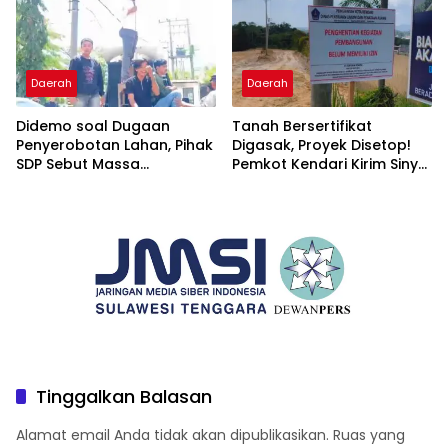
Daerah
Daerah
Didemo soal Dugaan
Tanah Bersertifikat
Penyerobotan Lahan, Pihak
Digasak, Proyek Disetop!
SDP Sebut Massa
Pemkot Kendari Kirim Sinyal
Ditantang Adu Data Malah
Keras ke Mafia Tanah
Mundur
Tinggalkan Balasan
Alamat email Anda tidak akan dipublikasikan.
Ruas yang