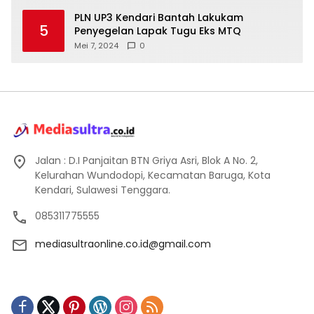
PLN UP3 Kendari Bantah Lakukam
5
Penyegelan Lapak Tugu Eks MTQ
Mei 7, 2024
0
Jalan : D.I Panjaitan BTN Griya Asri, Blok A No. 2,
Kelurahan Wundodopi, Kecamatan Baruga, Kota
Kendari, Sulawesi Tenggara.
085311775555
mediasultraonline.co.id@gmail.com