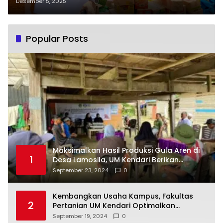
Wujudkan Pembangunan Pasar
Desember 5, 2025
Pertama di Routa
Popular Posts
Maksimalkan Hasil Produksi Gula Aren di
1
Desa Lamosila, UM Kendari Berikan
Bantuan Alat Produksi Modern
September 23, 2024
0
Kembangkan Usaha Kampus, Fakultas
2
Pertanian UM Kendari Optimalkan
Laboratorium Lapangan Agribisnis
September 19, 2024
0