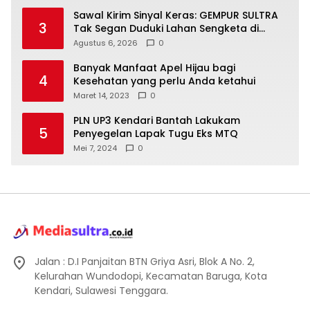
Sawal Kirim Sinyal Keras: GEMPUR SULTRA
3
Tak Segan Duduki Lahan Sengketa di
Puuwatu
Agustus 6, 2026
0
Banyak Manfaat Apel Hijau bagi
4
Kesehatan yang perlu Anda ketahui
Maret 14, 2023
0
PLN UP3 Kendari Bantah Lakukam
5
Penyegelan Lapak Tugu Eks MTQ
Mei 7, 2024
0
Jalan : D.I Panjaitan BTN Griya Asri, Blok A No. 2,
Kelurahan Wundodopi, Kecamatan Baruga, Kota
Kendari, Sulawesi Tenggara.