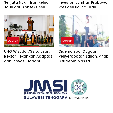
Senjata Nuklir Iran Keluar
Investor, Jumhur: Prabowo
Jauh dari Konteks Asli
Presiden Paling Hijau
Daerah
Daerah
UHO Wisuda 732 Lulusan,
Didemo soal Dugaan
Rektor Tekankan Adaptasi
Penyerobotan Lahan, Pihak
dan Inovasi Hadapi
SDP Sebut Massa
Tantangan Global
Ditantang Adu Data Malah
Mundur