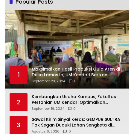
Popular Posts
Maksimalkan Hasil Produksi Gula Aren di
1
Desa Lamosila, UM Kendari Berikan
Bantuan Alat Produksi Modern
September 23, 2024
0
Kembangkan Usaha Kampus, Fakultas
2
Pertanian UM Kendari Optimalkan
Laboratorium Lapangan Agribisnis
September 19, 2024
0
Sawal Kirim Sinyal Keras: GEMPUR SULTRA
3
Tak Segan Duduki Lahan Sengketa di
Puuwatu
Agustus 6, 2026
0