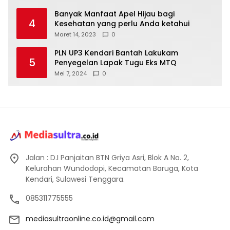
Banyak Manfaat Apel Hijau bagi
4
Kesehatan yang perlu Anda ketahui
Maret 14, 2023
0
PLN UP3 Kendari Bantah Lakukam
5
Penyegelan Lapak Tugu Eks MTQ
Mei 7, 2024
0
Jalan : D.I Panjaitan BTN Griya Asri, Blok A No. 2,
Kelurahan Wundodopi, Kecamatan Baruga, Kota
Kendari, Sulawesi Tenggara.
085311775555
mediasultraonline.co.id@gmail.com