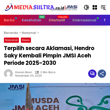
Langsung
ke
konten
Berita
Kesehatan
Otomotif
Internasional
Tek
Beranda
Nasional
Nasional
News
Terpilih secara Aklamasi, Hendro
Saky Kembali Pimpin JMSI Aceh
Periode 2025-2030
Hasan Basri
2 Min Baca
November 20, 2025