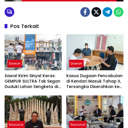
Tahap II Tertunda
Pos Terkait
Daerah
Daerah
Sawal Kirim Sinyal Keras:
Kasus Dugaan Pencabulan
GEMPUR SULTRA Tak Segan
di Kendari Masuk Tahap II,
Duduki Lahan Sengketa di
Tersangka Diserahkan ke
Puuwatu
Kejaksaan
Nasional
Nasional