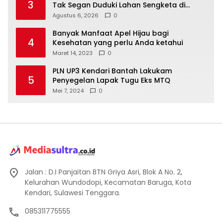
3
Tak Segan Duduki Lahan Sengketa di
Puuwatu
Agustus 6, 2026
0
Banyak Manfaat Apel Hijau bagi
4
Kesehatan yang perlu Anda ketahui
Maret 14, 2023
0
PLN UP3 Kendari Bantah Lakukam
5
Penyegelan Lapak Tugu Eks MTQ
Mei 7, 2024
0
Jalan : D.I Panjaitan BTN Griya Asri, Blok A No. 2,
Kelurahan Wundodopi, Kecamatan Baruga, Kota
Kendari, Sulawesi Tenggara.
085311775555