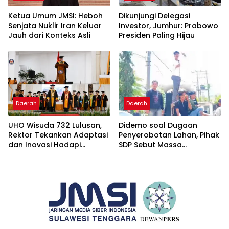
Ketua Umum JMSI: Heboh
Dikunjungi Delegasi
Senjata Nuklir Iran Keluar
Investor, Jumhur: Prabowo
Jauh dari Konteks Asli
Presiden Paling Hijau
Daerah
Daerah
UHO Wisuda 732 Lulusan,
Didemo soal Dugaan
Rektor Tekankan Adaptasi
Penyerobotan Lahan, Pihak
dan Inovasi Hadapi
SDP Sebut Massa
Tantangan Global
Ditantang Adu Data Malah
Mundur