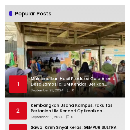
Popular Posts
Maksimalkan Hasil Produksi Gula Aren di
1
Desa Lamosila, UM Kendari Berikan
Bantuan Alat Produksi Modern
September 23, 2024
0
Kembangkan Usaha Kampus, Fakultas
2
Pertanian UM Kendari Optimalkan
Laboratorium Lapangan Agribisnis
September 19, 2024
0
Sawal Kirim Sinyal Keras: GEMPUR SULTRA