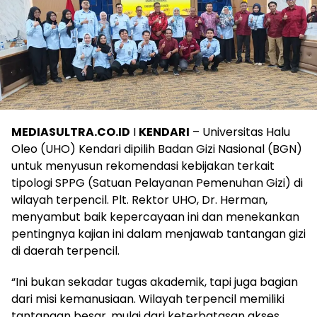
MEDIASULTRA.CO.ID
I
KENDARI
– Universitas Halu
Oleo (UHO) Kendari dipilih Badan Gizi Nasional (BGN)
untuk menyusun rekomendasi kebijakan terkait
tipologi SPPG (Satuan Pelayanan Pemenuhan Gizi) di
wilayah terpencil. Plt. Rektor UHO, Dr. Herman,
menyambut baik kepercayaan ini dan menekankan
pentingnya kajian ini dalam menjawab tantangan gizi
di daerah terpencil.
“Ini bukan sekadar tugas akademik, tapi juga bagian
dari misi kemanusiaan. Wilayah terpencil memiliki
tantangan besar, mulai dari keterbatasan akses,