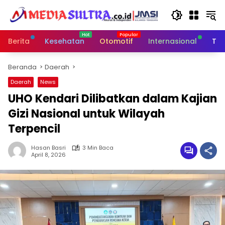
Langsung
ke
konten
Berita
Kesehatan
Otomotif
Internasional
Tek
Beranda
Daerah
Daerah
News
UHO Kendari Dilibatkan dalam Kajian
Gizi Nasional untuk Wilayah
Terpencil
Hasan Basri
3 Min Baca
April 8, 2026