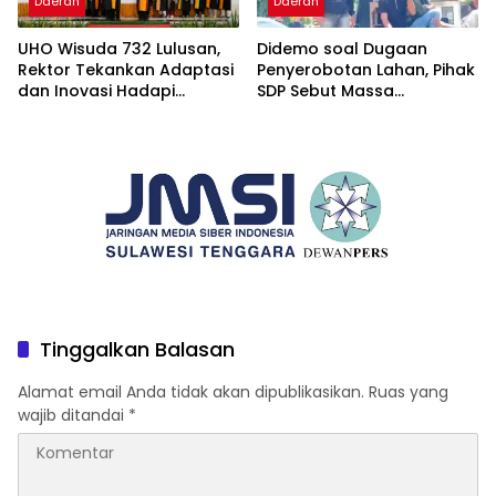
Daerah
Daerah
UHO Wisuda 732 Lulusan,
Didemo soal Dugaan
Rektor Tekankan Adaptasi
Penyerobotan Lahan, Pihak
dan Inovasi Hadapi
SDP Sebut Massa
Tantangan Global
Ditantang Adu Data Malah
Mundur
Tinggalkan Balasan
Alamat email Anda tidak akan dipublikasikan.
Ruas yang
wajib ditandai
*