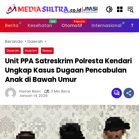
Langsung
ke
konten
Berita
Kesehatan
Otomotif
Internasional
Tek
Beranda
Daerah
Daerah
Hukrim
News
Unit PPA Satreskrim Polresta Kendari
Ungkap Kasus Dugaan Pencabulan
Anak di Bawah Umur
Hasan Basri
2 Min Baca
Januari 14, 2026