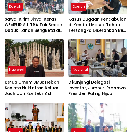
Daerah
Daerah
Sawal Kirim Sinyal Keras:
Kasus Dugaan Pencabulan
GEMPUR SULTRA Tak Segan
di Kendari Masuk Tahap II,
Duduki Lahan Sengketa di
Tersangka Diserahkan ke
Puuwatu
Kejaksaan
Nasional
Nasional
Ketua Umum JMSI: Heboh
Dikunjungi Delegasi
Senjata Nuklir Iran Keluar
Investor, Jumhur: Prabowo
Jauh dari Konteks Asli
Presiden Paling Hijau