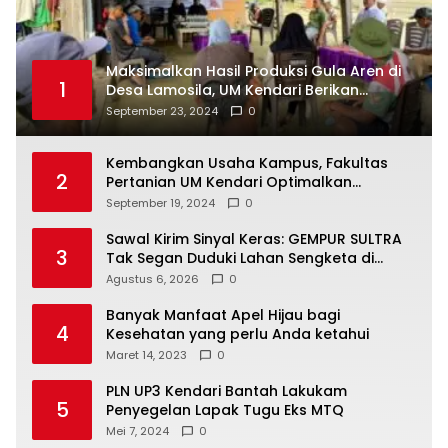
Maksimalkan Hasil Produksi Gula Aren di
1
Desa Lamosila, UM Kendari Berikan
Bantuan Alat Produksi Modern
September 23, 2024
0
Kembangkan Usaha Kampus, Fakultas
2
Pertanian UM Kendari Optimalkan
Laboratorium Lapangan Agribisnis
September 19, 2024
0
Sawal Kirim Sinyal Keras: GEMPUR SULTRA
3
Tak Segan Duduki Lahan Sengketa di
Puuwatu
Agustus 6, 2026
0
Banyak Manfaat Apel Hijau bagi
4
Kesehatan yang perlu Anda ketahui
Maret 14, 2023
0
PLN UP3 Kendari Bantah Lakukam
5
Penyegelan Lapak Tugu Eks MTQ
Mei 7, 2024
0