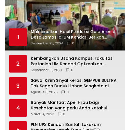
Maksimalkan Hasil Produksi Gula Aren di
1
Desa Lamosila, UM Kendari Berikan
Bantuan Alat Produksi Modern
September 23, 2024
0
Kembangkan Usaha Kampus, Fakultas
2
Pertanian UM Kendari Optimalkan
Laboratorium Lapangan Agribisnis
September 19, 2024
0
Sawal Kirim Sinyal Keras: GEMPUR SULTRA
3
Tak Segan Duduki Lahan Sengketa di
Puuwatu
Agustus 6, 2026
0
Banyak Manfaat Apel Hijau bagi
4
Kesehatan yang perlu Anda ketahui
Maret 14, 2023
0
PLN UP3 Kendari Bantah Lakukam
5
Penyegelan Lapak Tugu Eks MTQ