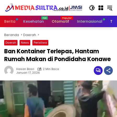
Langsung
ke
konten
Berita
Kesehatan
Otomotif
Internasional
Tek
Beranda
Daerah
Daerah
News
Peristiwa
Ban Kontainer Terlepas, Hantam
Rumah Makan di Pondidaha Konawe
Hasan Basri
2 Min Baca
Januari 17, 2026