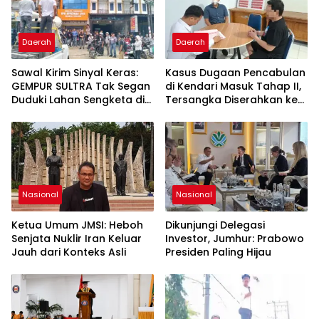
Daerah
Daerah
Sawal Kirim Sinyal Keras:
Kasus Dugaan Pencabulan
GEMPUR SULTRA Tak Segan
di Kendari Masuk Tahap II,
Duduki Lahan Sengketa di
Tersangka Diserahkan ke
Puuwatu
Kejaksaan
Nasional
Nasional
Ketua Umum JMSI: Heboh
Dikunjungi Delegasi
Senjata Nuklir Iran Keluar
Investor, Jumhur: Prabowo
Jauh dari Konteks Asli
Presiden Paling Hijau