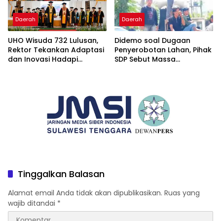
Daerah
Daerah
UHO Wisuda 732 Lulusan,
Didemo soal Dugaan
Rektor Tekankan Adaptasi
Penyerobotan Lahan, Pihak
dan Inovasi Hadapi
SDP Sebut Massa
Tantangan Global
Ditantang Adu Data Malah
Mundur
Tinggalkan Balasan
Alamat email Anda tidak akan dipublikasikan.
Ruas yang
wajib ditandai
*