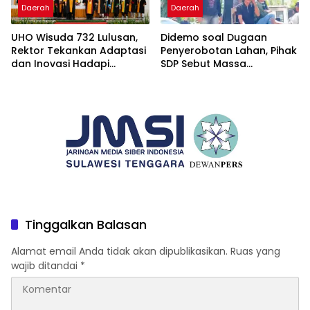
Daerah
Daerah
UHO Wisuda 732 Lulusan,
Didemo soal Dugaan
Rektor Tekankan Adaptasi
Penyerobotan Lahan, Pihak
dan Inovasi Hadapi
SDP Sebut Massa
Tantangan Global
Ditantang Adu Data Malah
Mundur
Tinggalkan Balasan
Alamat email Anda tidak akan dipublikasikan.
Ruas yang
wajib ditandai
*