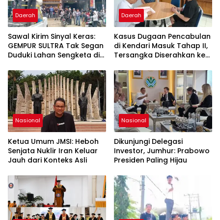
Daerah
Daerah
Sawal Kirim Sinyal Keras:
Kasus Dugaan Pencabulan
GEMPUR SULTRA Tak Segan
di Kendari Masuk Tahap II,
Duduki Lahan Sengketa di
Tersangka Diserahkan ke
Puuwatu
Kejaksaan
Nasional
Nasional
Ketua Umum JMSI: Heboh
Dikunjungi Delegasi
Senjata Nuklir Iran Keluar
Investor, Jumhur: Prabowo
Jauh dari Konteks Asli
Presiden Paling Hijau