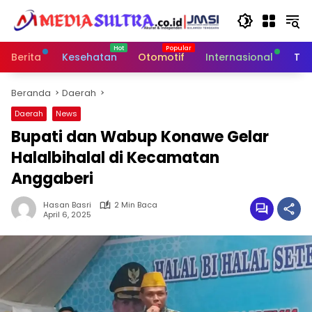
Langsung
ke
konten
Berita
Kesehatan
Otomotif
Internasional
Tek
Beranda
Daerah
Daerah
News
Bupati dan Wabup Konawe Gelar
Halalbihalal di Kecamatan
Anggaberi
Hasan Basri
2 Min Baca
April 6, 2025