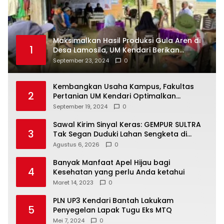
Maksimalkan Hasil Produksi Gula Aren di
1
Desa Lamosila, UM Kendari Berikan
Bantuan Alat Produksi Modern
September 23, 2024
0
Kembangkan Usaha Kampus, Fakultas
2
Pertanian UM Kendari Optimalkan
Laboratorium Lapangan Agribisnis
September 19, 2024
0
Sawal Kirim Sinyal Keras: GEMPUR SULTRA
3
Tak Segan Duduki Lahan Sengketa di
Puuwatu
Agustus 6, 2026
0
Banyak Manfaat Apel Hijau bagi
4
Kesehatan yang perlu Anda ketahui
Maret 14, 2023
0
PLN UP3 Kendari Bantah Lakukam
5
Penyegelan Lapak Tugu Eks MTQ
Mei 7, 2024
0