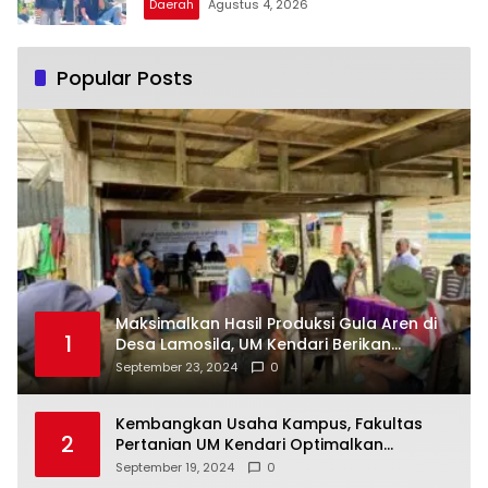
Daerah
Agustus 4, 2026
Popular Posts
Maksimalkan Hasil Produksi Gula Aren di
1
Desa Lamosila, UM Kendari Berikan
Bantuan Alat Produksi Modern
September 23, 2024
0
Kembangkan Usaha Kampus, Fakultas
2
Pertanian UM Kendari Optimalkan
Laboratorium Lapangan Agribisnis
September 19, 2024
0