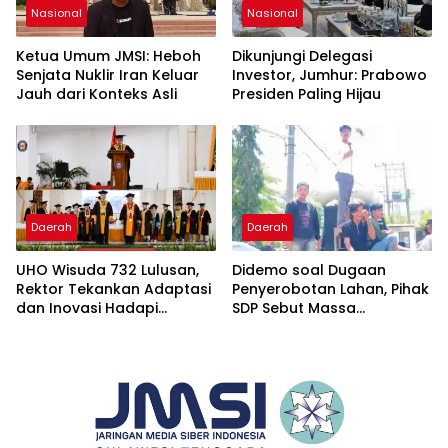
Nasional
Nasional
Ketua Umum JMSI: Heboh
Dikunjungi Delegasi
Senjata Nuklir Iran Keluar
Investor, Jumhur: Prabowo
Jauh dari Konteks Asli
Presiden Paling Hijau
Daerah
Daerah
UHO Wisuda 732 Lulusan,
Didemo soal Dugaan
Rektor Tekankan Adaptasi
Penyerobotan Lahan, Pihak
dan Inovasi Hadapi
SDP Sebut Massa
Tantangan Global
Ditantang Adu Data Malah
Mundur