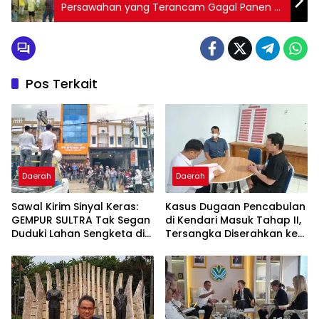
Persawahan yang Terancam Gagal Panen di
Kecamatan Uepai
Pos Terkait
Daerah
Daerah
Sawal Kirim Sinyal Keras:
Kasus Dugaan Pencabulan
GEMPUR SULTRA Tak Segan
di Kendari Masuk Tahap II,
Duduki Lahan Sengketa di
Tersangka Diserahkan ke
Puuwatu
Kejaksaan