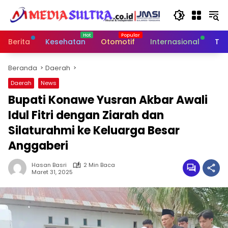
Langsung
ke
konten
Berita
Kesehatan
Otomotif
Internasional
Tek
Beranda
Daerah
Daerah
News
Bupati Konawe Yusran Akbar Awali
Idul Fitri dengan Ziarah dan
Silaturahmi ke Keluarga Besar
Anggaberi
Hasan Basri
2 Min Baca
Maret 31, 2025