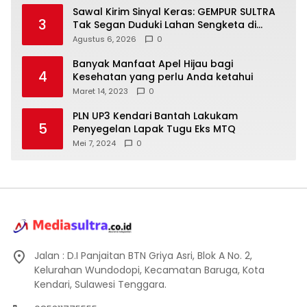
Sawal Kirim Sinyal Keras: GEMPUR SULTRA
3
Tak Segan Duduki Lahan Sengketa di
Puuwatu
Agustus 6, 2026
0
Banyak Manfaat Apel Hijau bagi
4
Kesehatan yang perlu Anda ketahui
Maret 14, 2023
0
PLN UP3 Kendari Bantah Lakukam
5
Penyegelan Lapak Tugu Eks MTQ
Mei 7, 2024
0
Jalan : D.I Panjaitan BTN Griya Asri, Blok A No. 2,
Kelurahan Wundodopi, Kecamatan Baruga, Kota
Kendari, Sulawesi Tenggara.