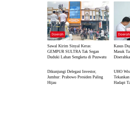
Daerah
Daera
Sawal Kirim Sinyal Keras:
Kasus Du
GEMPUR SULTRA Tak Segan
Masuk Tah
Duduki Lahan Sengketa di Puuwatu
Diserahka
Nasional
Daera
Dikunjungi Delegasi Investor,
UHO Wisu
Jumhur: Prabowo Presiden Paling
Tekankan 
Hijau
Hadapi T