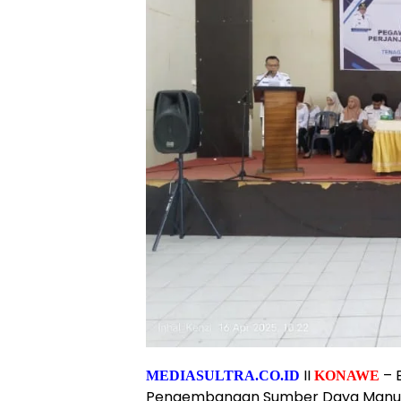
II
– 
MEDIASULTRA.CO.ID
KONAWE
Pengembangan Sumber Daya Manus