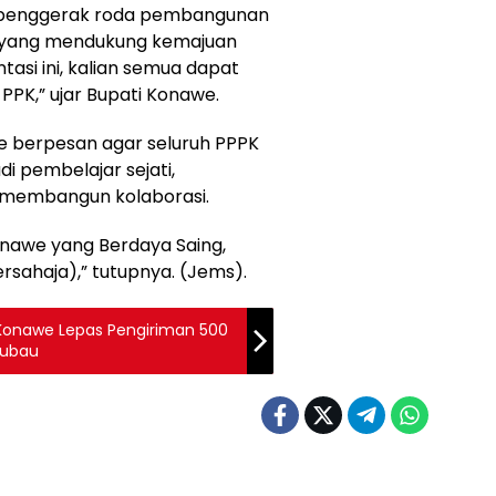
ah penggerak roda pembangunan
is yang mendukung kemajuan
tasi ini, kalian semua dapat
PK,” ujar Bupati Konawe.
e berpesan agar seluruh PPPK
i pembelajar sejati,
, membangun kolaborasi.
nawe yang Berdaya Saing,
ersahaja),” tutupnya. (Jems).
Konawe Lepas Pengiriman 500
aubau