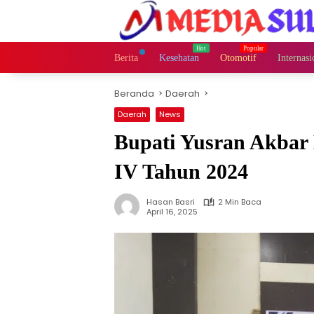
Langsung
ke
konten
Berita
Kesehatan
Otomotif
Internasi
Beranda
Daerah
Daerah
News
Bupati Yusran Akbar
IV Tahun 2024
Hasan Basri
2 Min Baca
April 16, 2025