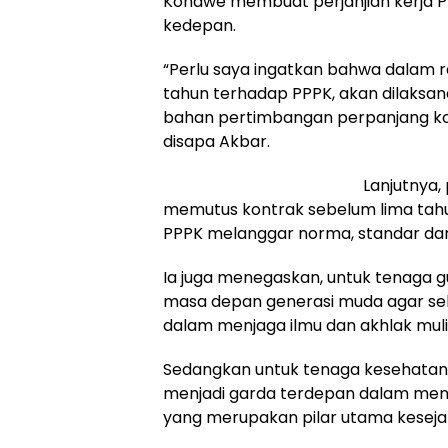
Konawe membuat perjanjian kerja P
kedepan.
“Perlu saya ingatkan bahwa dalam 
tahun terhadap PPPK, akan dilaksana
bahan pertimbangan perpanjang kon
disapa Akbar.
Lanjutnya,
memutus kontrak sebelum lima tahu
PPPK melanggar norma, standar dan
Ia juga menegaskan, untuk tenaga 
masa depan generasi muda agar sel
dalam menjaga ilmu dan akhlak mul
Sedangkan untuk tenaga kesehatan,
menjadi garda terdepan dalam men
yang merupakan pilar utama keseja