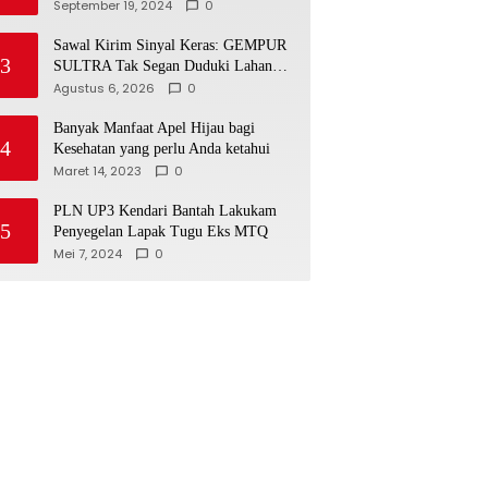
Laboratorium Lapangan Agribisnis
September 19, 2024
0
Sawal Kirim Sinyal Keras: GEMPUR
3
SULTRA Tak Segan Duduki Lahan
Sengketa di Puuwatu
Agustus 6, 2026
0
Banyak Manfaat Apel Hijau bagi
4
Kesehatan yang perlu Anda ketahui
Maret 14, 2023
0
PLN UP3 Kendari Bantah Lakukam
5
Penyegelan Lapak Tugu Eks MTQ
Mei 7, 2024
0