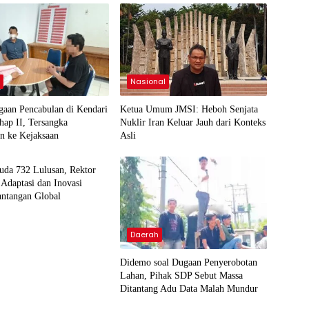
h
Nasional
gaan Pencabulan di Kendari
Ketua Umum JMSI: Heboh Senjata
ap II, Tersangka
Nuklir Iran Keluar Jauh dari Konteks
n ke Kejaksaan
Asli
h
da 732 Lulusan, Rektor
Adaptasi dan Inovasi
antangan Global
Daerah
Didemo soal Dugaan Penyerobotan
Lahan, Pihak SDP Sebut Massa
Ditantang Adu Data Malah Mundur