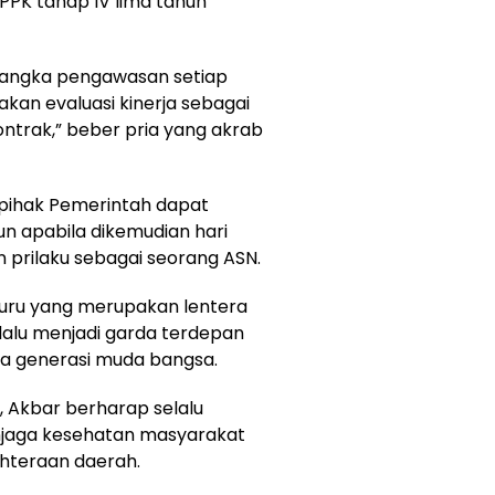
PPK tahap IV lima tahun
rangka pengawasan setiap
kan evaluasi kinerja sebagai
trak,” beber pria yang akrab
 pihak Pemerintah dapat
n apabila dikemudian hari
 prilaku sebagai seorang ASN.
guru yang merupakan lentera
alu menjadi garda terdepan
ia generasi muda bangsa.
 Akbar berharap selalu
jaga kesehatan masyarakat
hteraan daerah.