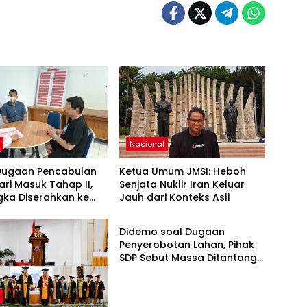
h
Nasional
Dugaan Pencabulan
Ketua Umum JMSI: Heboh
ari Masuk Tahap II,
Senjata Nuklir Iran Keluar
gka Diserahkan ke
Jauh dari Konteks Asli
Daerah
aan
Didemo soal Dugaan
Penyerobotan Lahan, Pihak
SDP Sebut Massa Ditantang
Adu Data Malah Mundur
h