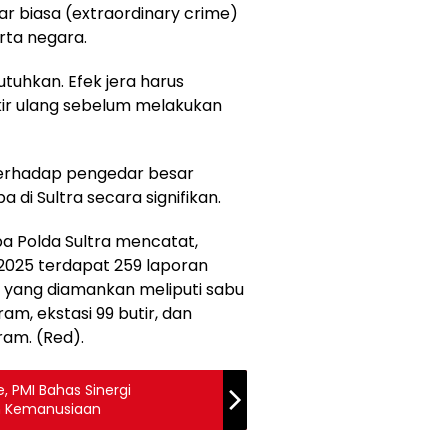
r biasa (extraordinary crime)
ta negara.
tuhkan. Efek jera harus
kir ulang sebelum melakukan
 terhadap pengedar besar
i Sultra secara signifikan.
ba Polda Sultra mencatat,
 2025 terdapat 259 laporan
i yang diamankan meliputi sabu
am, ekstasi 99 butir, dan
ram. (Red).
, PMI Bahas Sinergi
n Kemanusiaan