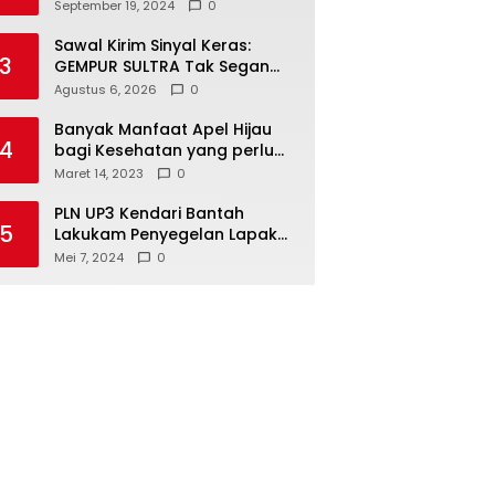
Kendari Optimalkan
September 19, 2024
0
Laboratorium Lapangan
Agribisnis
Sawal Kirim Sinyal Keras:
3
GEMPUR SULTRA Tak Segan
Duduki Lahan Sengketa di
Agustus 6, 2026
0
Puuwatu
Banyak Manfaat Apel Hijau
4
bagi Kesehatan yang perlu
Anda ketahui
Maret 14, 2023
0
PLN UP3 Kendari Bantah
5
Lakukam Penyegelan Lapak
Tugu Eks MTQ
Mei 7, 2024
0