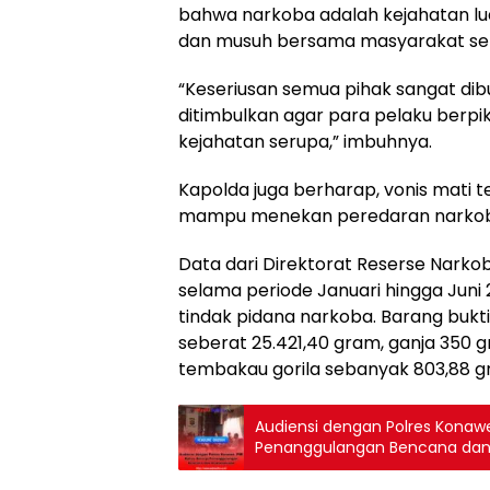
bahwa narkoba adalah kejahatan lua
dan musuh bersama masyarakat ser
“Keseriusan semua pihak sangat dibu
ditimbulkan agar para pelaku berpi
kejahatan serupa,” imbuhnya.
Kapolda juga berharap, vonis mati
mampu menekan peredaran narkoba d
Data dari Direktorat Reserse Narko
selama periode Januari hingga Juni
tindak pidana narkoba. Barang bukt
seberat 25.421,40 gram, ganja 350 gr
tembakau gorila sebanyak 803,88 g
Audiensi dengan Polres Konawe
Penanggulangan Bencana da