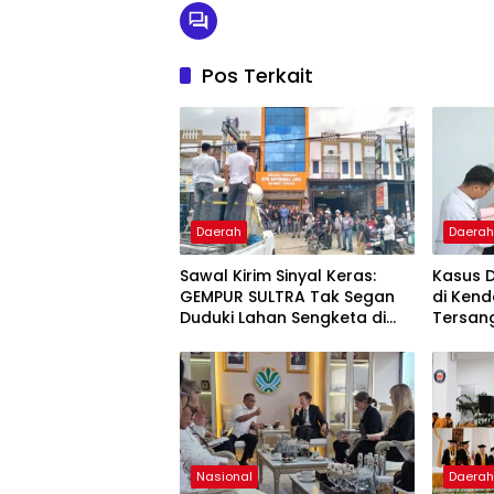
Pos Terkait
Daerah
Daera
Sawal Kirim Sinyal Keras:
Kasus 
GEMPUR SULTRA Tak Segan
di Kend
Duduki Lahan Sengketa di
Tersan
Puuwatu
Kejaks
Nasional
Daera