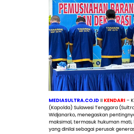
MEDIASULTRA.CO.ID
II
KENDARI
– K
(Kapolda) Sulawesi Tenggara (Sultra)
Widjanarko, menegaskan pentingn
maksimal, termasuk hukuman mati, 
yang dinilai sebagai perusak genera