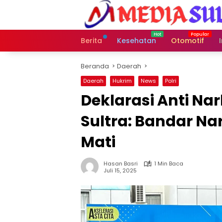
Langsung
ke
konten
Berita
Kesehatan
Otomotif
Beranda
Daerah
Daerah
Hukrim
News
Polri
Deklarasi Anti Na
Sultra: Bandar N
Mati
Hasan Basri
1 Min Baca
Juli 15, 2025