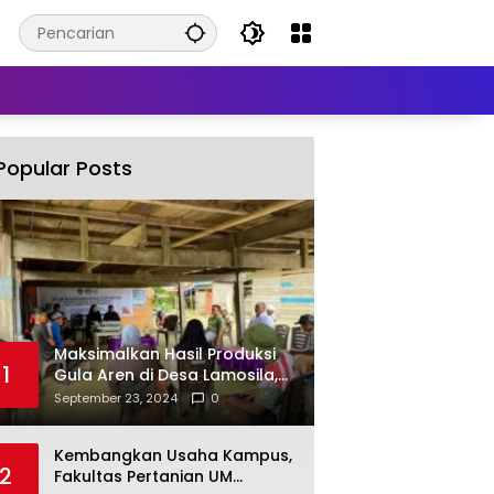
Popular Posts
Maksimalkan Hasil Produksi
1
Gula Aren di Desa Lamosila,
UM Kendari Berikan Bantuan
September 23, 2024
0
Alat Produksi Modern
Kembangkan Usaha Kampus,
2
Fakultas Pertanian UM