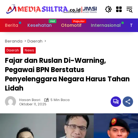
Langsung
ke
konten
Berita
Kesehatan
Otomotif
Internasional
Tek
Beranda
Daerah
Daerah
News
Fajar dan Ruslan Di-Warning,
Pegawai BPN Berstatus
Penyelenggara Negara Harus Tahan
Lidah
Hasan Basri
5 Min Baca
Oktober 11, 2025