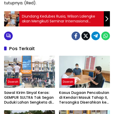
tutupnya. (Red).
Diundang Kedubes Rusia, Wilson Lalengke
akan Mengikuti Seminar Internasional
Terkait Konflik Rusia-Ukraina
Pos Terkait
Daerah
Daerah
Sawal Kirim Sinyal Keras:
Kasus Dugaan Pencabulan
GEMPUR SULTRA Tak Segan
di Kendari Masuk Tahap II,
Duduki Lahan Sengketa di
Tersangka Diserahkan ke
Puuwatu
Kejaksaan