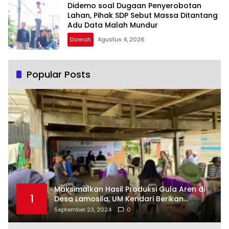
Didemo soal Dugaan Penyerobotan
Lahan, Pihak SDP Sebut Massa Ditantang
Adu Data Malah Mundur
Daerah
Agustus 4, 2026
Popular Posts
Maksimalkan Hasil Produksi Gula Aren di
1
Desa Lamosila, UM Kendari Berikan
Bantuan Alat Produksi Modern
September 23, 2024
0