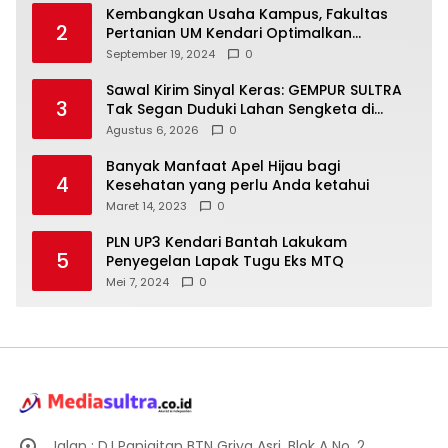
Kembangkan Usaha Kampus, Fakultas
2
Pertanian UM Kendari Optimalkan
Laboratorium Lapangan Agribisnis
September 19, 2024
0
Sawal Kirim Sinyal Keras: GEMPUR SULTRA
3
Tak Segan Duduki Lahan Sengketa di
Puuwatu
Agustus 6, 2026
0
Banyak Manfaat Apel Hijau bagi
4
Kesehatan yang perlu Anda ketahui
Maret 14, 2023
0
PLN UP3 Kendari Bantah Lakukam
5
Penyegelan Lapak Tugu Eks MTQ
Mei 7, 2024
0
Jalan : D.I Panjaitan BTN Griya Asri, Blok A No. 2,