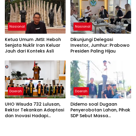
Nasional
Nasional
Ketua Umum JMSI: Heboh
Dikunjungi Delegasi
Senjata Nuklir Iran Keluar
Investor, Jumhur: Prabowo
Jauh dari Konteks Asli
Presiden Paling Hijau
Daerah
Daerah
UHO Wisuda 732 Lulusan,
Didemo soal Dugaan
Rektor Tekankan Adaptasi
Penyerobotan Lahan, Pihak
dan Inovasi Hadapi
SDP Sebut Massa
Tantangan Global
Ditantang Adu Data Malah
Mundur