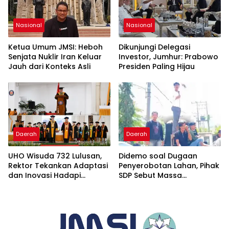
Nasional
Nasional
Ketua Umum JMSI: Heboh
Dikunjungi Delegasi
Senjata Nuklir Iran Keluar
Investor, Jumhur: Prabowo
Jauh dari Konteks Asli
Presiden Paling Hijau
Daerah
Daerah
UHO Wisuda 732 Lulusan,
Didemo soal Dugaan
Rektor Tekankan Adaptasi
Penyerobotan Lahan, Pihak
dan Inovasi Hadapi
SDP Sebut Massa
Tantangan Global
Ditantang Adu Data Malah
Mundur