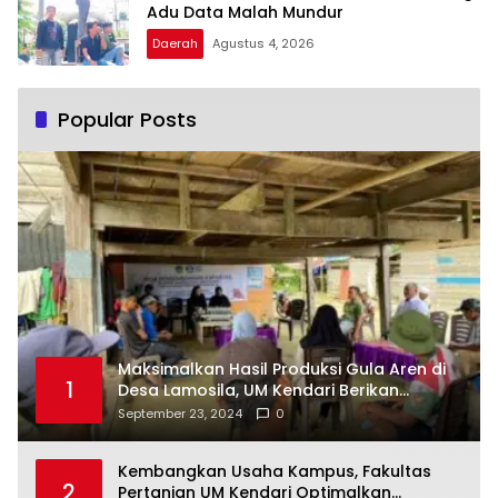
Adu Data Malah Mundur
Daerah
Agustus 4, 2026
Popular Posts
Maksimalkan Hasil Produksi Gula Aren di
1
Desa Lamosila, UM Kendari Berikan
Bantuan Alat Produksi Modern
September 23, 2024
0
Kembangkan Usaha Kampus, Fakultas
2
Pertanian UM Kendari Optimalkan