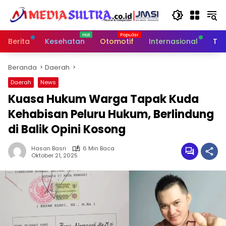
Langsung
ke
konten
Berita
Kesehatan
Otomotif
Internasional
Tek
Beranda
Daerah
Daerah
News
Kuasa Hukum Warga Tapak Kuda
Kehabisan Peluru Hukum, Berlindung
di Balik Opini Kosong
Hasan Basri
6 Min Baca
Oktober 21, 2025