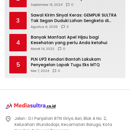
Laboratorium Lapangan Agribisnis
September 19, 2024
0
Sawal Kirim Sinyal Keras: GEMPUR SULTRA
3
Tak Segan Duduki Lahan Sengketa di
Puuwatu
Agustus 6, 2026
0
Banyak Manfaat Apel Hijau bagi
4
Kesehatan yang perlu Anda ketahui
Maret 14, 2023
0
PLN UP3 Kendari Bantah Lakukam
5
Penyegelan Lapak Tugu Eks MTQ
Mei 7, 2024
0
Jalan : D.I Panjaitan BTN Griya Asri, Blok A No. 2,
Kelurahan Wundodopi, Kecamatan Baruga, Kota