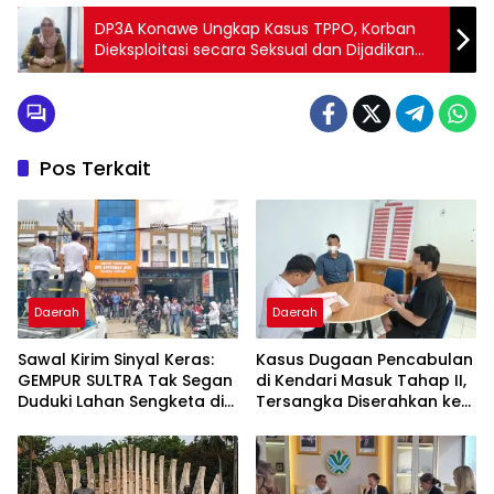
DP3A Konawe Ungkap Kasus TPPO, Korban
Dieksploitasi secara Seksual dan Dijadikan
PRT
Pos Terkait
Daerah
Daerah
Sawal Kirim Sinyal Keras:
Kasus Dugaan Pencabulan
GEMPUR SULTRA Tak Segan
di Kendari Masuk Tahap II,
Duduki Lahan Sengketa di
Tersangka Diserahkan ke
Puuwatu
Kejaksaan