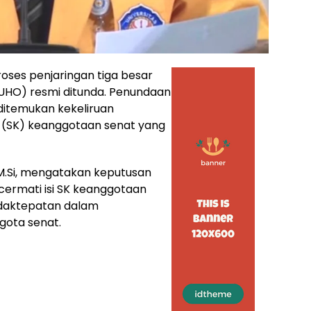
oses penjaringan tiga besar
 (UHO) resmi ditunda. Penundaan
ditemukan kekeliruan
n (SK) keanggotaan senat yang
, M.Si, mengatakan keputusan
cermati isi SK keanggotaan
daktepatan dalam
gota senat.