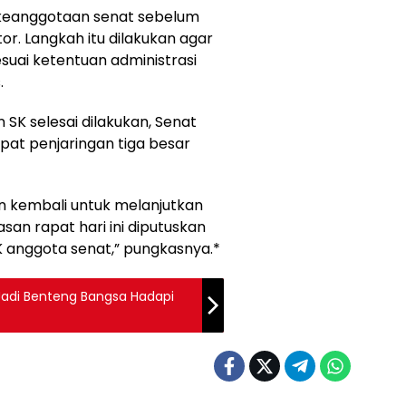
keanggotaan senat sebelum
r. Langkah itu dilakukan agar
esuai ketentuan administrasi
.
SK selesai dilakukan, Senat
at penjaringan tiga besar
an kembali untuk melanjutkan
asan rapat hari ini diputuskan
K anggota senat,” pungkasnya.*
Jadi Benteng Bangsa Hadapi