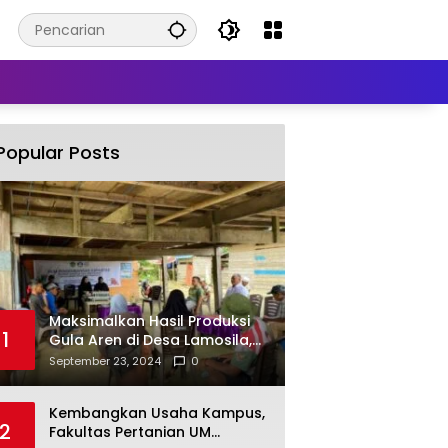
Popular Posts
Maksimalkan Hasil Produksi
1
Gula Aren di Desa Lamosila,
UM Kendari Berikan Bantuan
September 23, 2024
0
Alat Produksi Modern
Kembangkan Usaha Kampus,
2
Fakultas Pertanian UM