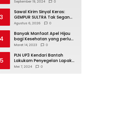
Kendari Optimalkan
September 19, 2024
0
Laboratorium Lapangan
Agribisnis
Sawal Kirim Sinyal Keras:
3
GEMPUR SULTRA Tak Segan
Duduki Lahan Sengketa di
Agustus 6, 2026
0
Puuwatu
Banyak Manfaat Apel Hijau
4
bagi Kesehatan yang perlu
Anda ketahui
Maret 14, 2023
0
PLN UP3 Kendari Bantah
5
Lakukam Penyegelan Lapak
Tugu Eks MTQ
Mei 7, 2024
0