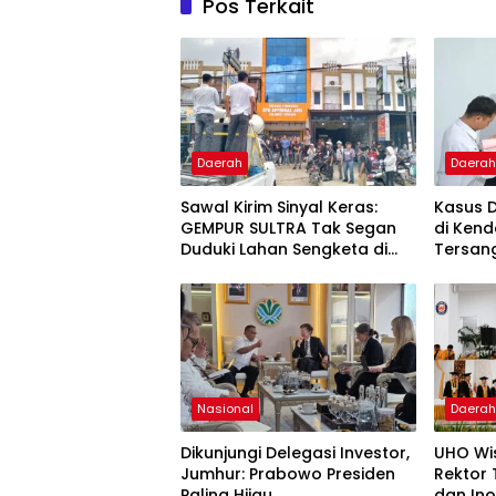
Pos Terkait
Daerah
Daera
Sawal Kirim Sinyal Keras:
Kasus 
GEMPUR SULTRA Tak Segan
di Kend
Duduki Lahan Sengketa di
Tersan
Puuwatu
Kejaks
Nasional
Daera
Dikunjungi Delegasi Investor,
UHO Wi
Jumhur: Prabowo Presiden
Rektor
Paling Hijau
dan Ino