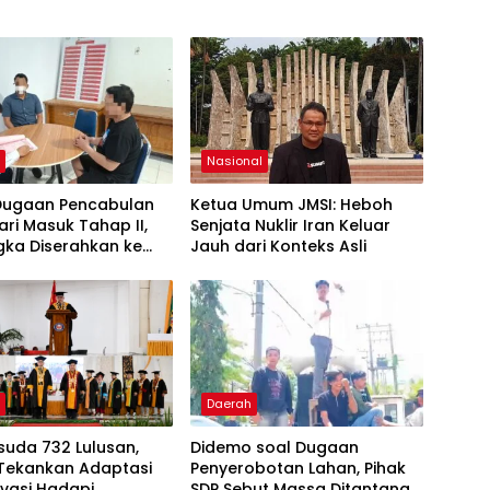
h
Nasional
Dugaan Pencabulan
Ketua Umum JMSI: Heboh
ari Masuk Tahap II,
Senjata Nuklir Iran Keluar
gka Diserahkan ke
Jauh dari Konteks Asli
aan
h
Daerah
suda 732 Lulusan,
Didemo soal Dugaan
 Tekankan Adaptasi
Penyerobotan Lahan, Pihak
vasi Hadapi
SDP Sebut Massa Ditantang