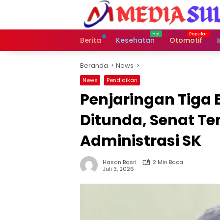
Langsung
ke
konten
Berita
Kesehatan
Otomotif
Beranda
News
News
Pendidikan
Penjaringan Tiga 
Ditunda, Senat T
Administrasi SK
Hasan Basri
2 Min Baca
Juli 3, 2026