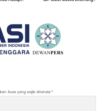
gan Global
Adu Data Malah Mundur
kan.
Ruas yang wajib ditandai
*