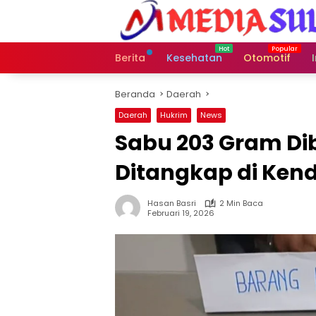
Langsung
ke
konten
Berita
Kesehatan
Otomotif
Beranda
Daerah
Daerah
Hukrim
News
Sabu 203 Gram Di
Ditangkap di Kend
Hasan Basri
2 Min Baca
Februari 19, 2026