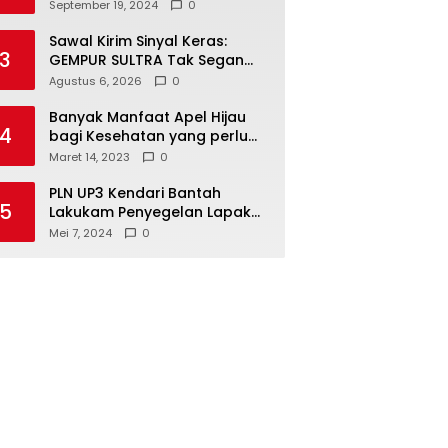
Kendari Optimalkan
September 19, 2024
0
Laboratorium Lapangan
Agribisnis
Sawal Kirim Sinyal Keras:
3
GEMPUR SULTRA Tak Segan
Duduki Lahan Sengketa di
Agustus 6, 2026
0
Puuwatu
Banyak Manfaat Apel Hijau
4
bagi Kesehatan yang perlu
Anda ketahui
Maret 14, 2023
0
PLN UP3 Kendari Bantah
5
Lakukam Penyegelan Lapak
Tugu Eks MTQ
Mei 7, 2024
0