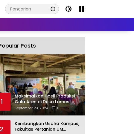
Popular Posts
Maksimalkan Hasil Produksi
1
Gula Aren di Desa Lamosila,
UM Kendari Berikan Bantuan
September 23, 2024
0
Alat Produksi Modern
Kembangkan Usaha Kampus,
2
Fakultas Pertanian UM