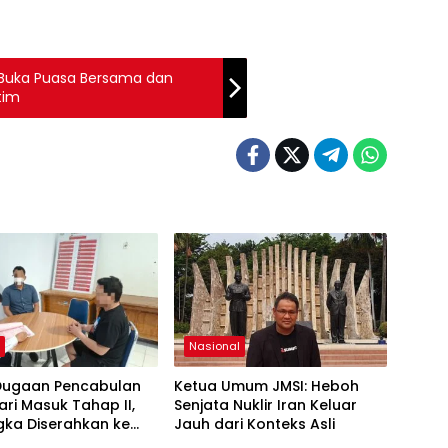
 Buka Puasa Bersama dan
tim
h
Nasional
Dugaan Pencabulan
Ketua Umum JMSI: Heboh
ari Masuk Tahap II,
Senjata Nuklir Iran Keluar
gka Diserahkan ke
Jauh dari Konteks Asli
aan