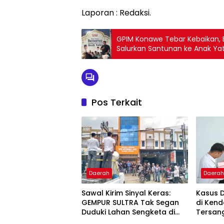
Laporan : Redaksi.
GPIM Konawe Tebar Kebaikan,
Salurkan Santunan ke Anak Ya
Pos Terkait
Daerah
Daera
Sawal Kirim Sinyal Keras:
Kasus 
GEMPUR SULTRA Tak Segan
di Kend
Duduki Lahan Sengketa di
Tersan
Puuwatu
Kejaks