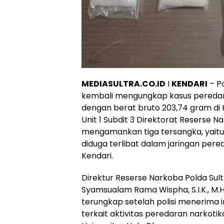
MEDIASULTRA.CO.ID
I
KENDARI
– Po
kembali mengungkap kasus peredara
dengan berat bruto 203,74 gram di K
Unit 1 Subdit 3 Direktorat Reserse N
mengamankan tiga tersangka, yaitu A
diduga terlibat dalam jaringan pere
Kendari.
Direktur Reserse Narkoba Polda Sult
Syamsualam Rama Wispha, S.I.K., M.H
terungkap setelah polisi menerima 
terkait aktivitas peredaran narkoti