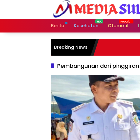
Langsung
ke
konten
Berita
Kesehatan
Otomotif
Breaking News
Pembangunan dari pinggiran