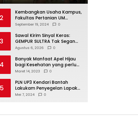
Alat Produksi Modern
Kembangkan Usaha Kampus,
2
Fakultas Pertanian UM
Kendari Optimalkan
September 19, 2024
0
Laboratorium Lapangan
Agribisnis
Sawal Kirim Sinyal Keras:
3
GEMPUR SULTRA Tak Segan
Duduki Lahan Sengketa di
Agustus 6, 2026
0
Puuwatu
Banyak Manfaat Apel Hijau
4
bagi Kesehatan yang perlu
Anda ketahui
Maret 14, 2023
0
PLN UP3 Kendari Bantah
5
Lakukam Penyegelan Lapak
Tugu Eks MTQ
Mei 7, 2024
0