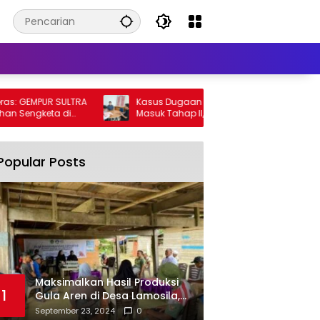
GEMPUR SULTRA
Kasus Dugaan Pencabulan di Kendari
engketa di
Masuk Tahap II, Tersangka Diserahkan ke
Kejaksaan
Popular Posts
Maksimalkan Hasil Produksi
1
Gula Aren di Desa Lamosila,
UM Kendari Berikan Bantuan
September 23, 2024
0