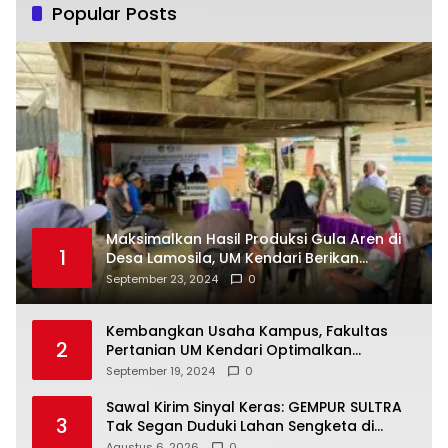
Popular Posts
Maksimalkan Hasil Produksi Gula Aren di
1
Desa Lamosila, UM Kendari Berikan
Bantuan Alat Produksi Modern
September 23, 2024
0
Kembangkan Usaha Kampus, Fakultas
2
Pertanian UM Kendari Optimalkan
Laboratorium Lapangan Agribisnis
September 19, 2024
0
Sawal Kirim Sinyal Keras: GEMPUR SULTRA
3
Tak Segan Duduki Lahan Sengketa di
Puuwatu
Agustus 6, 2026
0