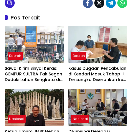
Pos Terkait
Daerah
Daerah
Sawal Kirim Sinyal Keras:
Kasus Dugaan Pencabulan
GEMPUR SULTRA Tak Segan
di Kendari Masuk Tahap II,
Duduki Lahan Sengketa di
Tersangka Diserahkan ke
Puuwatu
Kejaksaan
Nasional
Nasional
Ketua Umum JMSI: Heboh
Dikunjungi Delegasi