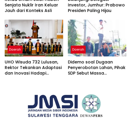
Senjata Nuklir Iran Keluar
Investor, Jumhur: Prabowo
Jauh dari Konteks Asli
Presiden Paling Hijau
Daerah
Daerah
UHO Wisuda 732 Lulusan,
Didemo soal Dugaan
Rektor Tekankan Adaptasi
Penyerobotan Lahan, Pihak
dan Inovasi Hadapi
SDP Sebut Massa
Tantangan Global
Ditantang Adu Data Malah
Mundur