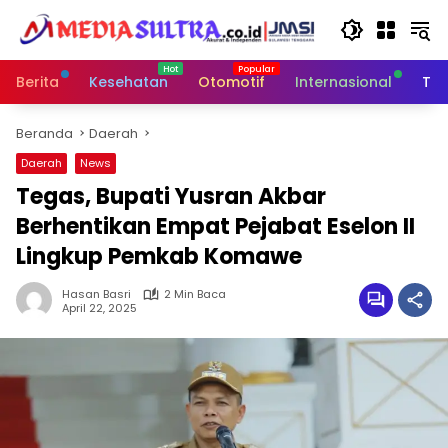
Langsung
ke
konten
Berita
Kesehatan
Otomotif
Internasional
Tek
Beranda
Daerah
Daerah
News
Tegas, Bupati Yusran Akbar
Berhentikan Empat Pejabat Eselon II
Lingkup Pemkab Komawe
Hasan Basri
2 Min Baca
April 22, 2025