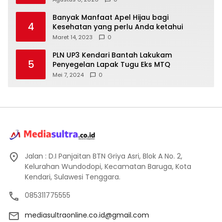
Banyak Manfaat Apel Hijau bagi
4
Kesehatan yang perlu Anda ketahui
Maret 14, 2023
0
PLN UP3 Kendari Bantah Lakukam
5
Penyegelan Lapak Tugu Eks MTQ
Mei 7, 2024
0
Jalan : D.I Panjaitan BTN Griya Asri, Blok A No. 2,
Kelurahan Wundodopi, Kecamatan Baruga, Kota
Kendari, Sulawesi Tenggara.
085311775555
mediasultraonline.co.id@gmail.com