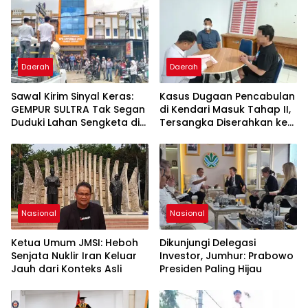
Daerah
Daerah
Sawal Kirim Sinyal Keras:
Kasus Dugaan Pencabulan
GEMPUR SULTRA Tak Segan
di Kendari Masuk Tahap II,
Duduki Lahan Sengketa di
Tersangka Diserahkan ke
Puuwatu
Kejaksaan
Nasional
Nasional
Ketua Umum JMSI: Heboh
Dikunjungi Delegasi
Senjata Nuklir Iran Keluar
Investor, Jumhur: Prabowo
Jauh dari Konteks Asli
Presiden Paling Hijau