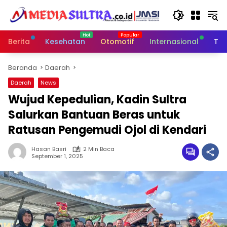
Langsung
ke
konten
Berita
Kesehatan
Otomotif
Internasional
Tek
Beranda
Daerah
Daerah
News
Wujud Kepedulian, Kadin Sultra
Salurkan Bantuan Beras untuk
Ratusan Pengemudi Ojol di Kendari
Hasan Basri
2 Min Baca
September 1, 2025