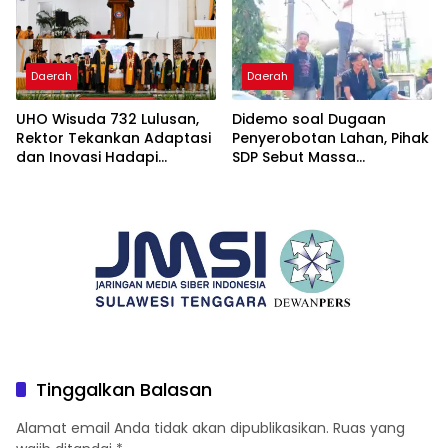
Daerah
Daerah
UHO Wisuda 732 Lulusan,
Didemo soal Dugaan
Rektor Tekankan Adaptasi
Penyerobotan Lahan, Pihak
dan Inovasi Hadapi
SDP Sebut Massa
Tantangan Global
Ditantang Adu Data Malah
Mundur
Tinggalkan Balasan
Alamat email Anda tidak akan dipublikasikan.
Ruas yang