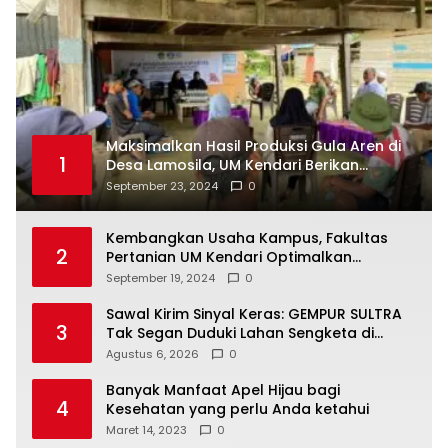
Maksimalkan Hasil Produksi Gula Aren di
1
Desa Lamosila, UM Kendari Berikan
Bantuan Alat Produksi Modern
September 23, 2024
0
Kembangkan Usaha Kampus, Fakultas
2
Pertanian UM Kendari Optimalkan
Laboratorium Lapangan Agribisnis
September 19, 2024
0
Sawal Kirim Sinyal Keras: GEMPUR SULTRA
3
Tak Segan Duduki Lahan Sengketa di
Puuwatu
Agustus 6, 2026
0
Banyak Manfaat Apel Hijau bagi
4
Kesehatan yang perlu Anda ketahui
Maret 14, 2023
0