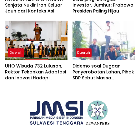
Senjata Nuklir Iran Keluar
Investor, Jumhur: Prabowo
Jauh dari Konteks Asli
Presiden Paling Hijau
Daerah
Daerah
UHO Wisuda 732 Lulusan,
Didemo soal Dugaan
Rektor Tekankan Adaptasi
Penyerobotan Lahan, Pihak
dan Inovasi Hadapi
SDP Sebut Massa
Tantangan Global
Ditantang Adu Data Malah
Mundur