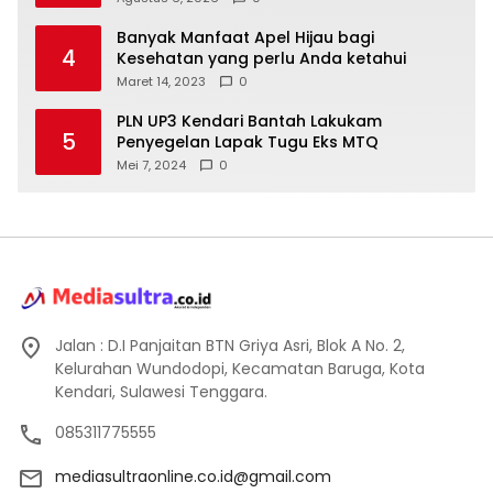
Banyak Manfaat Apel Hijau bagi
4
Kesehatan yang perlu Anda ketahui
Maret 14, 2023
0
PLN UP3 Kendari Bantah Lakukam
5
Penyegelan Lapak Tugu Eks MTQ
Mei 7, 2024
0
Jalan : D.I Panjaitan BTN Griya Asri, Blok A No. 2,
Kelurahan Wundodopi, Kecamatan Baruga, Kota
Kendari, Sulawesi Tenggara.
085311775555
mediasultraonline.co.id@gmail.com