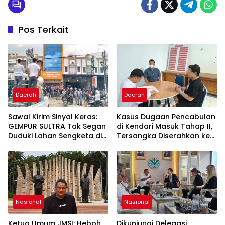
Pos Terkait
Daerah
Daerah
Sawal Kirim Sinyal Keras:
Kasus Dugaan Pencabulan
GEMPUR SULTRA Tak Segan
di Kendari Masuk Tahap II,
Duduki Lahan Sengketa di
Tersangka Diserahkan ke
Puuwatu
Kejaksaan
Nasional
Nasional
Ketua Umum JMSI: Heboh
Dikunjungi Delegasi