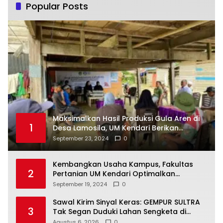
Popular Posts
Maksimalkan Hasil Produksi Gula Aren di
1
Desa Lamosila, UM Kendari Berikan
Bantuan Alat Produksi Modern
September 23, 2024
0
Kembangkan Usaha Kampus, Fakultas
2
Pertanian UM Kendari Optimalkan
Laboratorium Lapangan Agribisnis
September 19, 2024
0
Sawal Kirim Sinyal Keras: GEMPUR SULTRA
3
Tak Segan Duduki Lahan Sengketa di
Puuwatu
Agustus 6, 2026
0