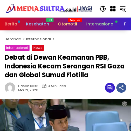
Langsung
ke
konten
Berita
Kesehatan
Otomotif
Internasional
Tek
Beranda
Internasional
Internasional
News
Debat di Dewan Keamanan PBB,
Indonesia Kecam Serangan RSI Gaza
dan Global Sumud Flotilla
Hasan Basri
3 Min Baca
Mei 21, 2026