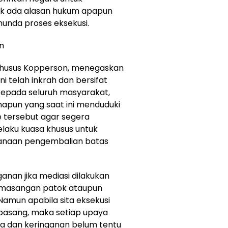
ak ada alasan hukum apapun
unda proses eksekusi.
n
 Khusus Kopperson, menegaskan
i telah inkrah dan bersifat
 kepada seluruh masyarakat,
apun yang saat ini menduduki
e tersebut agar segera
laku kuasa khusus untuk
anaan pengembalian batas
nan jika mediasi dilakukan
emasangan patok ataupun
Namun apabila sita eksekusi
rpasang, maka setiap upaya
ta dan keringanan belum tentu