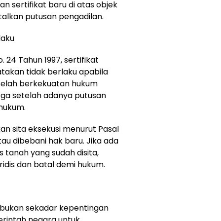
n sertifikat baru di atas objek
alkan putusan pengadilan.
laku
 24 Tahun 1997, sertifikat
takan tidak berlaku apabila
telah berkekuatan hukum
arga setelah adanya putusan
 hukum.
kan sita eksekusi menurut Pasal
 atau dibebani hak baru. Jika ada
s tanah yang sudah disita,
idis dan batal demi hukum.
i bukan sekadar kepentingan
erintah negara untuk