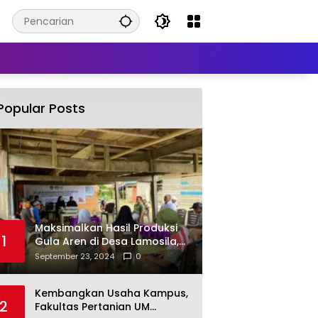
Popular Posts
Maksimalkan Hasil Produksi
1
Gula Aren di Desa Lamosila,
UM Kendari Berikan Bantuan
September 23, 2024
0
Alat Produksi Modern
Kembangkan Usaha Kampus,
2
Fakultas Pertanian UM