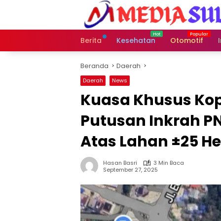
Langsung
ke
konten
Berita
Kesehatan
Otomotif
Beranda
Daerah
Daerah
News
Kuasa Khusus Ko
Putusan Inkrah PN
Atas Lahan ±25 He
Hasan Basri
3 Min Baca
September 27, 2025