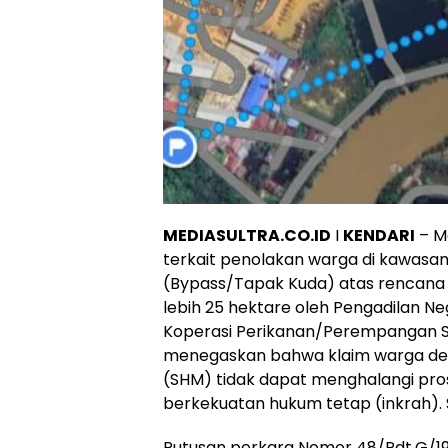
MEDIASULTRA.CO.ID
I
KENDARI
– M
terkait penolakan warga di kawasan
(Bypass/Tapak Kuda) atas rencana 
lebih 25 hektare oleh Pengadilan Ne
Koperasi Perikanan/Perempangan 
menegaskan bahwa klaim warga denga
(SHM) tidak dapat menghalangi pro
berkekuatan hukum tetap (inkrah). 
Putusan perkara Nomor 48/Pdt.G/19