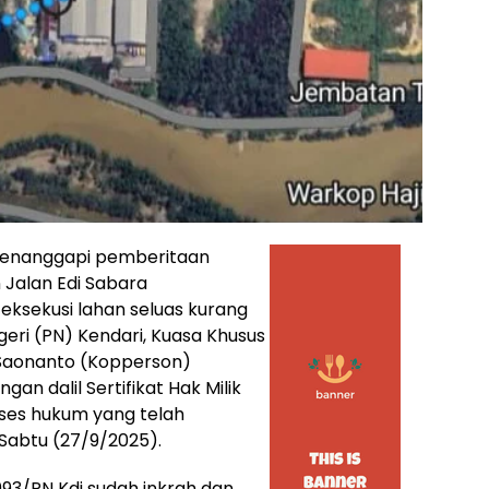
enanggapi pemberitaan
 Jalan Edi Sabara
eksekusi lahan seluas kurang
geri (PN) Kendari, Kuasa Khusus
Saonanto (Kopperson)
n dalil Sertifikat Hak Milik
ses hukum yang telah
Sabtu (27/9/2025).
93/PN Kdi sudah inkrah dan