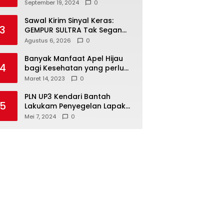
Kendari Optimalkan
September 19, 2024
0
Laboratorium Lapangan
Agribisnis
Sawal Kirim Sinyal Keras:
3
GEMPUR SULTRA Tak Segan
Duduki Lahan Sengketa di
Agustus 6, 2026
0
Puuwatu
Banyak Manfaat Apel Hijau
4
bagi Kesehatan yang perlu
Anda ketahui
Maret 14, 2023
0
PLN UP3 Kendari Bantah
5
Lakukam Penyegelan Lapak
Tugu Eks MTQ
Mei 7, 2024
0