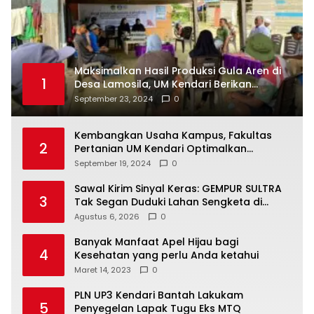
Maksimalkan Hasil Produksi Gula Aren di
1
Desa Lamosila, UM Kendari Berikan
Bantuan Alat Produksi Modern
September 23, 2024
0
Kembangkan Usaha Kampus, Fakultas
2
Pertanian UM Kendari Optimalkan
Laboratorium Lapangan Agribisnis
September 19, 2024
0
Sawal Kirim Sinyal Keras: GEMPUR SULTRA
3
Tak Segan Duduki Lahan Sengketa di
Puuwatu
Agustus 6, 2026
0
Banyak Manfaat Apel Hijau bagi
4
Kesehatan yang perlu Anda ketahui
Maret 14, 2023
0
PLN UP3 Kendari Bantah Lakukam
5
Penyegelan Lapak Tugu Eks MTQ