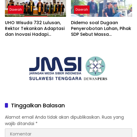
Daerah
Daerah
UHO Wisuda 732 Lulusan,
Didemo soal Dugaan
Rektor Tekankan Adaptasi
Penyerobotan Lahan, Pihak
dan Inovasi Hadapi
SDP Sebut Massa
Tantangan Global
Ditantang Adu Data Malah
Mundur
Tinggalkan Balasan
Alamat email Anda tidak akan dipublikasikan.
Ruas yang
wajib ditandai
*