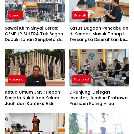
Daerah
Daerah
Sawal Kirim Sinyal Keras:
Kasus Dugaan Pencabulan
GEMPUR SULTRA Tak Segan
di Kendari Masuk Tahap II,
Duduki Lahan Sengketa di
Tersangka Diserahkan ke
Puuwatu
Kejaksaan
Nasional
Nasional
Ketua Umum JMSI: Heboh
Dikunjungi Delegasi
Senjata Nuklir Iran Keluar
Investor, Jumhur: Prabowo
Jauh dari Konteks Asli
Presiden Paling Hijau