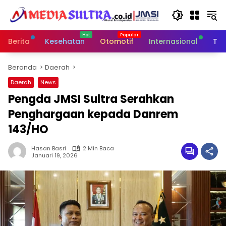
Langsung
ke
konten
Berita
Kesehatan
Otomotif
Internasional
Tek
Beranda
Daerah
Daerah
News
Pengda JMSI Sultra Serahkan
Penghargaan kepada Danrem
143/HO
Hasan Basri
2 Min Baca
Januari 19, 2026