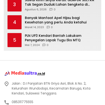
Sawal Kirim Sinyal Keras: GEMPUR SULTRA
3
Tak Segan Duduki Lahan Sengketa di
Puuwatu
Agustus 6, 2026
0
Banyak Manfaat Apel Hijau bagi
4
Kesehatan yang perlu Anda ketahui
Maret 14, 2023
0
PLN UP3 Kendari Bantah Lakukam
5
Penyegelan Lapak Tugu Eks MTQ
Mei 7, 2024
0
Jalan : D.I Panjaitan BTN Griya Asri, Blok A No. 2,
Kelurahan Wundodopi, Kecamatan Baruga, Kota
Kendari, Sulawesi Tenggara.
085311775555