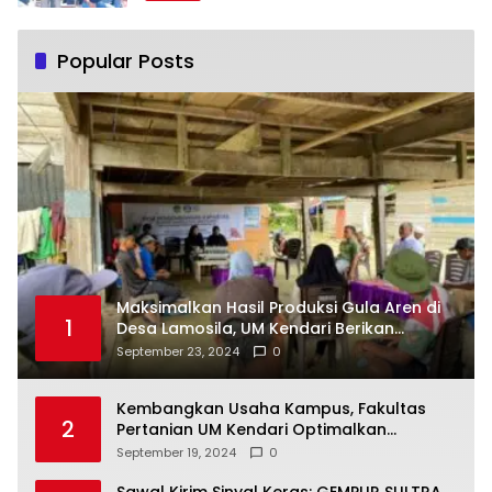
Popular Posts
Maksimalkan Hasil Produksi Gula Aren di
1
Desa Lamosila, UM Kendari Berikan
Bantuan Alat Produksi Modern
September 23, 2024
0
Kembangkan Usaha Kampus, Fakultas
2
Pertanian UM Kendari Optimalkan
Laboratorium Lapangan Agribisnis
September 19, 2024
0