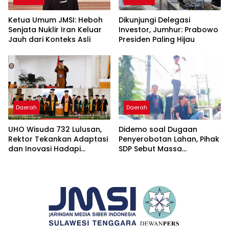
Ketua Umum JMSI: Heboh
Dikunjungi Delegasi
Senjata Nuklir Iran Keluar
Investor, Jumhur: Prabowo
Jauh dari Konteks Asli
Presiden Paling Hijau
Daerah
Daerah
UHO Wisuda 732 Lulusan,
Didemo soal Dugaan
Rektor Tekankan Adaptasi
Penyerobotan Lahan, Pihak
dan Inovasi Hadapi
SDP Sebut Massa
Tantangan Global
Ditantang Adu Data Malah
Mundur