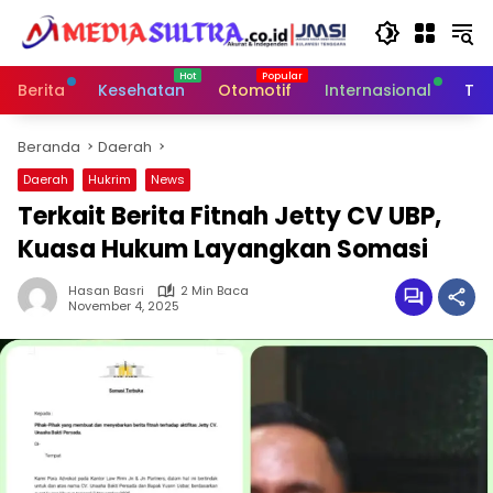
Langsung
ke
konten
Berita
Kesehatan
Otomotif
Internasional
Tek
Beranda
Daerah
Daerah
Hukrim
News
Terkait Berita Fitnah Jetty CV UBP,
Kuasa Hukum Layangkan Somasi
Hasan Basri
2 Min Baca
November 4, 2025