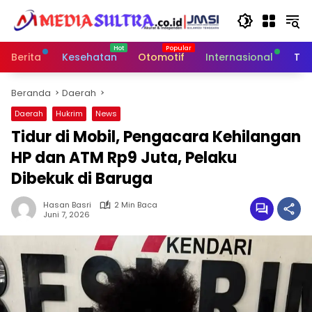
Langsung
ke
konten
Berita
Kesehatan
Otomotif
Internasional
Tek
Beranda
Daerah
Daerah
Hukrim
News
Tidur di Mobil, Pengacara Kehilangan
HP dan ATM Rp9 Juta, Pelaku
Dibekuk di Baruga
Hasan Basri
2 Min Baca
Juni 7, 2026