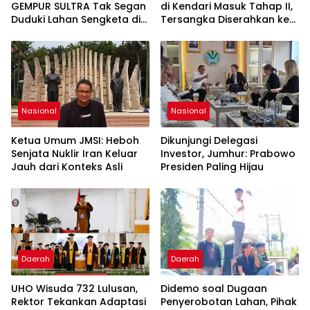
GEMPUR SULTRA Tak Segan
di Kendari Masuk Tahap II,
Duduki Lahan Sengketa di
Tersangka Diserahkan ke
Puuwatu
Kejaksaan
Nasional
Nasional
Ketua Umum JMSI: Heboh
Dikunjungi Delegasi
Senjata Nuklir Iran Keluar
Investor, Jumhur: Prabowo
Jauh dari Konteks Asli
Presiden Paling Hijau
Daerah
Daerah
UHO Wisuda 732 Lulusan,
Didemo soal Dugaan
Rektor Tekankan Adaptasi
Penyerobotan Lahan, Pihak