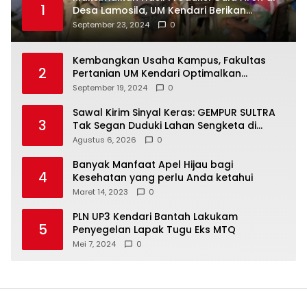
1
Desa Lamosila, UM Kendari Berikan
Bantuan Alat Produksi Modern
September 23, 2024
0
Kembangkan Usaha Kampus, Fakultas
2
Pertanian UM Kendari Optimalkan
Laboratorium Lapangan Agribisnis
September 19, 2024
0
Sawal Kirim Sinyal Keras: GEMPUR SULTRA
3
Tak Segan Duduki Lahan Sengketa di
Puuwatu
Agustus 6, 2026
0
Banyak Manfaat Apel Hijau bagi
4
Kesehatan yang perlu Anda ketahui
Maret 14, 2023
0
PLN UP3 Kendari Bantah Lakukam
5
Penyegelan Lapak Tugu Eks MTQ
Mei 7, 2024
0