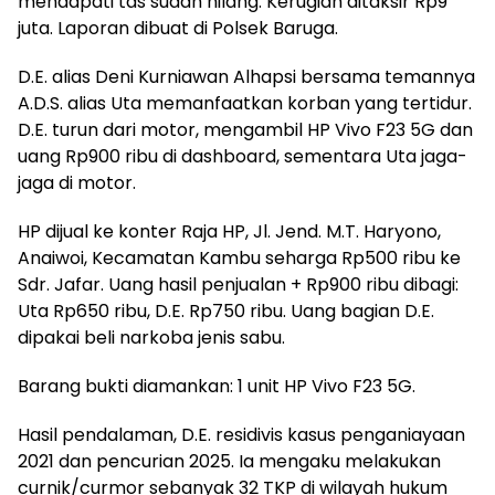
mendapati tas sudah hilang. Kerugian ditaksir Rp9
juta. Laporan dibuat di Polsek Baruga.
D.E. alias Deni Kurniawan Alhapsi bersama temannya
A.D.S. alias Uta memanfaatkan korban yang tertidur.
D.E. turun dari motor, mengambil HP Vivo F23 5G dan
uang Rp900 ribu di dashboard, sementara Uta jaga-
jaga di motor.
HP dijual ke konter Raja HP, Jl. Jend. M.T. Haryono,
Anaiwoi, Kecamatan Kambu seharga Rp500 ribu ke
Sdr. Jafar. Uang hasil penjualan + Rp900 ribu dibagi:
Uta Rp650 ribu, D.E. Rp750 ribu. Uang bagian D.E.
dipakai beli narkoba jenis sabu.
Barang bukti diamankan: 1 unit HP Vivo F23 5G.
Hasil pendalaman, D.E. residivis kasus penganiayaan
2021 dan pencurian 2025. Ia mengaku melakukan
curnik/curmor sebanyak 32 TKP di wilayah hukum